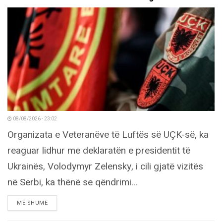
08/08/2026 - 23:02
Organizata e Veteranëve të Luftës së UÇK-së, ka
reaguar lidhur me deklaratën e presidentit të
Ukrainës, Volodymyr Zelensky, i cili gjatë vizitës
në Serbi, ka thënë se qëndrimi...
DETAILS
MË SHUMË