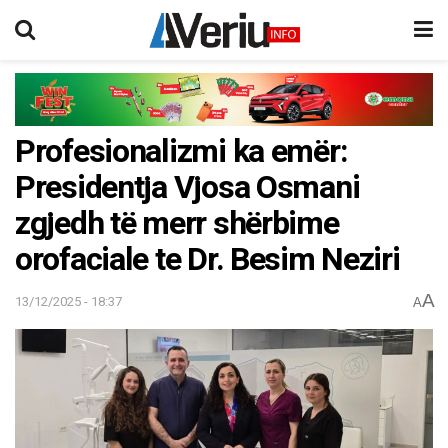
Profesionalizmi ka emër:
Presidentja Vjosa Osmani
zgjedh të merr shërbime
orofaciale te Dr. Besim Neziri
A
13/12/2025 - 18:37
A