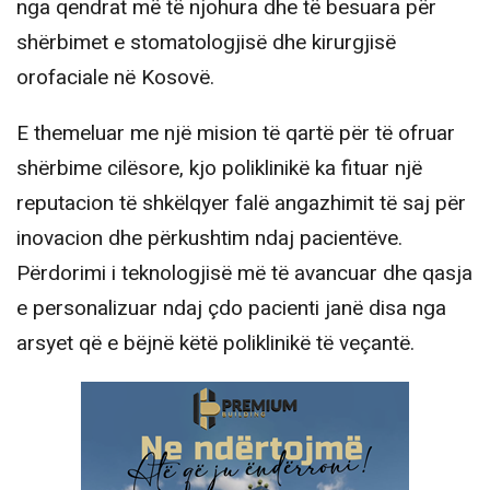
nga qendrat më të njohura dhe të besuara për
shërbimet e stomatologjisë dhe kirurgjisë
orofaciale në Kosovë.
E themeluar me një mision të qartë për të ofruar
shërbime cilësore, kjo poliklinikë ka fituar një
reputacion të shkëlqyer falë angazhimit të saj për
inovacion dhe përkushtim ndaj pacientëve.
Përdorimi i teknologjisë më të avancuar dhe qasja
e personalizuar ndaj çdo pacienti janë disa nga
arsyet që e bëjnë këtë poliklinikë të veçantë.