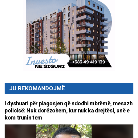
JU REKOMANDOJMË
I dyshuari për plagosjen që ndodhi mbrëmë, mesazh
policisë: Nuk dorëzohem, kur nuk ka drejtësi, unë e
kom trunin tem