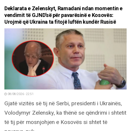
Deklarata e Zelenskyt, Ramadani ndan momentin e
vendimit të GJND’së për pavarësinë e Kosovës:
Urojmë që Ukraina ta fitojë luftën kundër Rusisë
08/08/2026 - 22:51
Gjatë vizitës së tij në Serbi, presidenti i Ukrainës,
Volodymyr Zelensky, ka thënë se qëndrimi i shtetit
të tij për mosnjohjen e Kosovës si shtet të