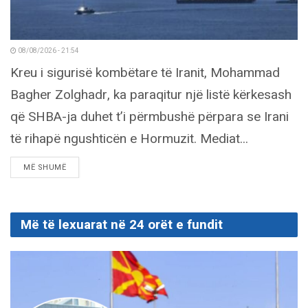
08/08/2026 - 21:54
Kreu i sigurisë kombëtare të Iranit, Mohammad
Bagher Zolghadr, ka paraqitur një listë kërkesash
që SHBA-ja duhet t’i përmbushë përpara se Irani
të rihapë ngushticën e Hormuzit. Mediat...
DETAILS
MË SHUMË
Më të lexuarat në 24 orët e fundit