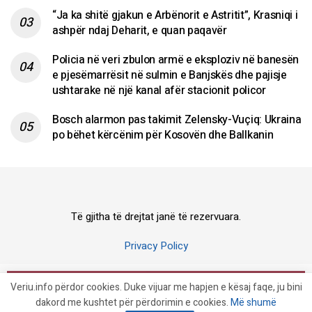
“Ja ka shitë gjakun e Arbënorit e Astritit”, Krasniqi i
ashpër ndaj Deharit, e quan paqavër
Policia në veri zbulon armë e eksploziv në banesën
e pjesëmarrësit në sulmin e Banjskës dhe pajisje
ushtarake në një kanal afër stacionit policor
Bosch alarmon pas takimit Zelensky-Vuçiq: Ukraina
po bëhet kërcënim për Kosovën dhe Ballkanin
Të gjitha të drejtat janë të rezervuara.
Privacy Policy
© 2023 Veriu.info
Veriu.info përdor cookies. Duke vijuar me hapjen e kësaj faqe, ju bini
dakord me kushtet për përdorimin e cookies.
Më shumë