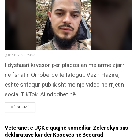
08/08/2026 - 23:23
I dyshuari kryesor për plagosjen me armë zjarri
në fshatin Orroberdë të Istogut, Vezir Haziraj,
është shfaqur publikisht me një video në rrjetin
social TikTok. Ai ndodhet në...
DETAILS
MË SHUMË
Veteranët e UÇK e quajnë komedian Zelenskyn pas
deklaratave kundër Kosovës në Beograd