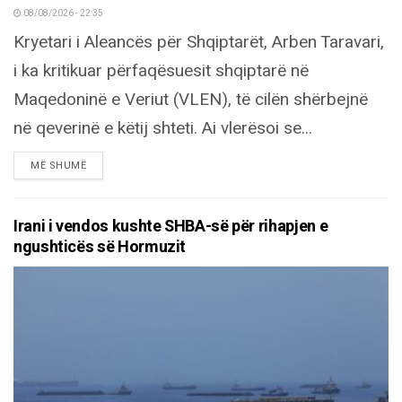
08/08/2026 - 22:35
Kryetari i Aleancës për Shqiptarët, Arben Taravari,
i ka kritikuar përfaqësuesit shqiptarë në
Maqedoninë e Veriut (VLEN), të cilën shërbejnë
në qeverinë e këtij shteti. Ai vlerësoi se...
DETAILS
MË SHUMË
Irani i vendos kushte SHBA-së për rihapjen e
ngushticës së Hormuzit