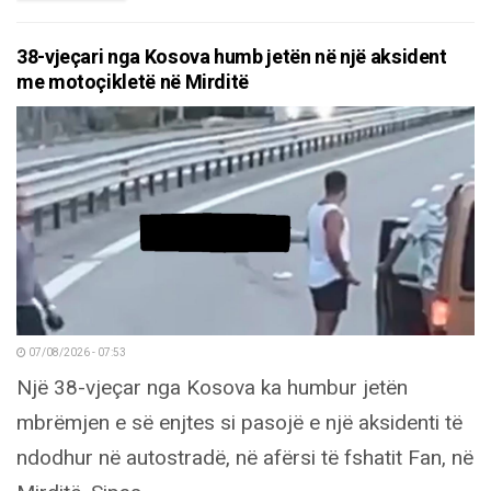
38-vjeçari nga Kosova humb jetën në një aksident
me motoçikletë në Mirditë
07/08/2026 - 07:53
Një 38-vjeçar nga Kosova ka humbur jetën
mbrëmjen e së enjtes si pasojë e një aksidenti të
ndodhur në autostradë, në afërsi të fshatit Fan, në