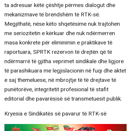
ta adresuar këtë çështje përmes dialogut dhe
mekanizmave të brendshëm të RTK-së.
Megjithatë, nëse këto shqetësime nuk trajtohen
me seriozitetin e kërkuar dhe nuk ndërmerren
masa konkrete për eliminimin e praktikave të
raportuara, SPRTK rezervon të drejtën që të
ndërmarrë të gjitha veprimet sindikale dhe ligjore
të parashikuara me legjislacionin në fuqi dhe aktet
e saj themeluese, në mbrojtje të të drejtave të
punëtorëve, integritetit profesional të stafit
editorial dhe pavarësisë së transmetuesit publik.
Kryesia e Sindikatës së pavarur të RTK-së