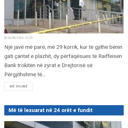
06/08/2026 - 22:35
Një javë më parë, më 29 korrik, kur të gjithë bënin
gati çantat e plazhit, dy përfaqësues të Raiffeisen
Bank trokitën në zyrat e Drejtorisë së
Përgjithshme të...
DETAILS
MË SHUMË
Më të lexuarat në 24 orët e fundit