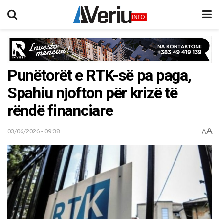
Punëtorët e RTK-së pa paga,
Spahiu njofton për krizë të
rëndë financiare
A
03/06/2026 - 09:38
A