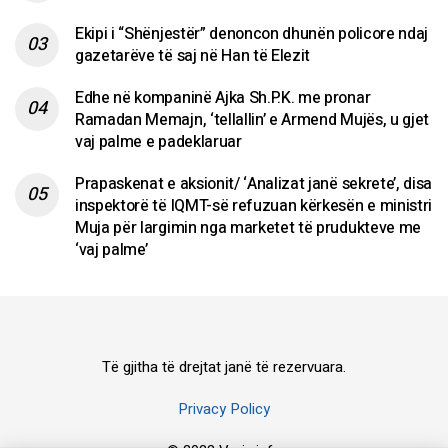
Ekipi i “Shënjestër” denoncon dhunën policore ndaj
gazetarëve të saj në Han të Elezit
Edhe në kompaninë Ajka Sh.P.K. me pronar
Ramadan Memajn, ‘tellallin’ e Armend Mujës, u gjet
vaj palme e padeklaruar
Prapaskenat e aksionit/ ‘Analizat janë sekrete’, disa
inspektorë të IQMT-së refuzuan kërkesën e ministri
Muja për largimin nga marketet të prudukteve me
‘vaj palme’
Të gjitha të drejtat janë të rezervuara.
Privacy Policy