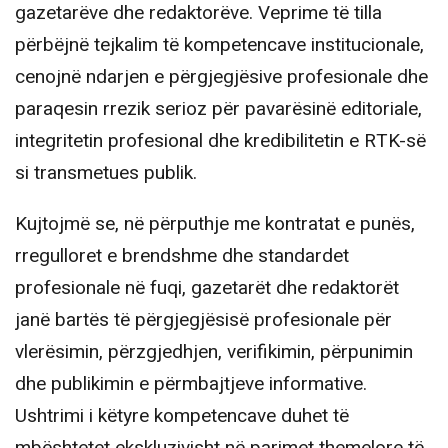
gazetarëve dhe redaktorëve. Veprime të tilla
përbëjnë tejkalim të kompetencave institucionale,
cenojnë ndarjen e përgjegjësive profesionale dhe
paraqesin rrezik serioz për pavarësinë editoriale,
integritetin profesional dhe kredibilitetin e RTK-së
si transmetues publik.
Kujtojmë se, në përputhje me kontratat e punës,
rregulloret e brendshme dhe standardet
profesionale në fuqi, gazetarët dhe redaktorët
janë bartës të përgjegjësisë profesionale për
vlerësimin, përzgjedhjen, verifikimin, përpunimin
dhe publikimin e përmbajtjeve informative.
Ushtrimi i këtyre kompetencave duhet të
mbështetet ekskluzivisht në parimet themelore të