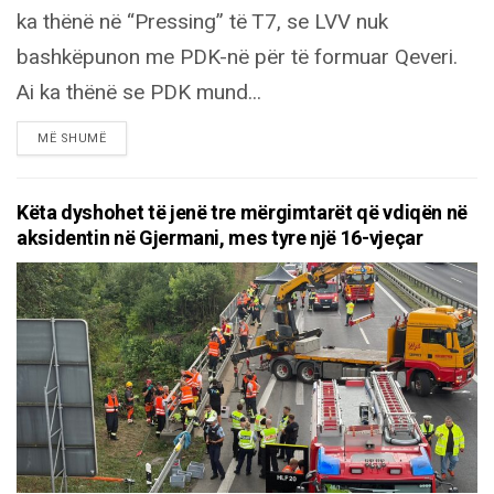
ka thënë në “Pressing” të T7, se LVV nuk
bashkëpunon me PDK-në për të formuar Qeveri.
Ai ka thënë se PDK mund...
DETAILS
MË SHUMË
Këta dyshohet të jenë tre mërgimtarët që vdiqën në
aksidentin në Gjermani, mes tyre një 16-vjeçar