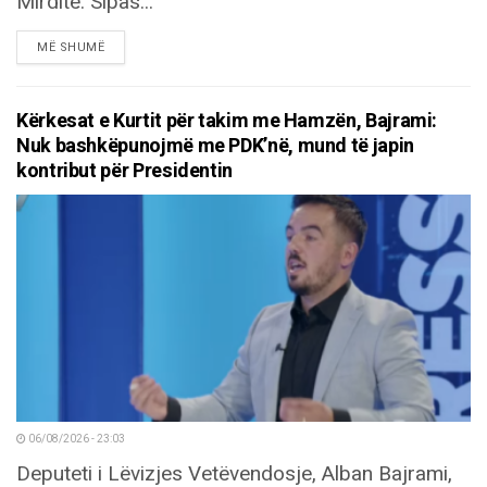
Mirditë. Sipas...
DETAILS
MË SHUMË
Kërkesat e Kurtit për takim me Hamzën, Bajrami:
Nuk bashkëpunojmë me PDK’në, mund të japin
kontribut për Presidentin
06/08/2026 - 23:03
Deputeti i Lëvizjes Vetëvendosje, Alban Bajrami,