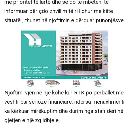
me prioritet të lartë dhe se do të mbeteni të
informuar për çdo zhvillim të ri lidhur me këtë
situatë”, thuhet në njoftimin e dërguar punonjësve.
Njoftimi vjen në një kohë kur RTK po përballet me
vështirësi serioze financiare, ndërsa menaxhmenti
ka kërkuar mirëkuptim dhe durim nga stafi deri në
gjetjen e një zgjidhjeje.