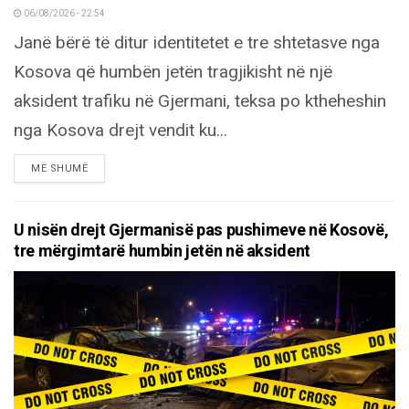
06/08/2026 - 22:54
Janë bërë të ditur identitetet e tre shtetasve nga
Kosova që humbën jetën tragjikisht në një
aksident trafiku në Gjermani, teksa po ktheheshin
nga Kosova drejt vendit ku...
DETAILS
MË SHUMË
U nisën drejt Gjermanisë pas pushimeve në Kosovë,
tre mërgimtarë humbin jetën në aksident