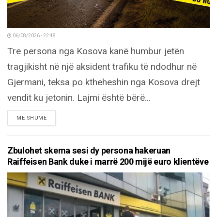
06/08/2026 - 22:48
Tre persona nga Kosova kanë humbur jetën
tragjikisht në një aksident trafiku të ndodhur në
Gjermani, teksa po ktheheshin nga Kosova drejt
vendit ku jetonin. Lajmi është bërë...
DETAILS
MË SHUMË
Zbulohet skema sesi dy persona hakeruan
Raiffeisen Bank duke i marrë 200 mijë euro klientëve