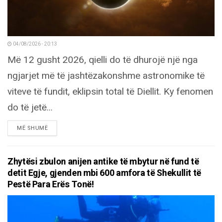
04/08/2026 - 20:13
Më 12 gusht 2026, qielli do të dhurojë një nga
ngjarjet më të jashtëzakonshme astronomike të
viteve të fundit, eklipsin total të Diellit. Ky fenomen
do të jetë...
DETAILS
MË SHUMË
Zhytësi zbulon anijen antike të mbytur në fund të
detit Egje, gjenden mbi 600 amfora të Shekullit të
Pestë Para Erës Tonë!