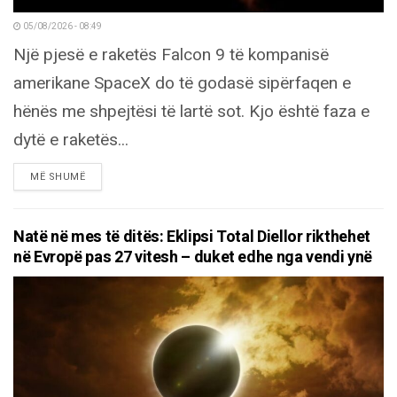
05/08/2026 - 08:49
Një pjesë e raketës Falcon 9 të kompanisë
amerikane SpaceX do të godasë sipërfaqen e
hënës me shpejtësi të lartë sot. Kjo është faza e
dytë e raketës...
DETAILS
MË SHUMË
Natë në mes të ditës: Eklipsi Total Diellor rikthehet
në Evropë pas 27 vitesh – duket edhe nga vendi ynë