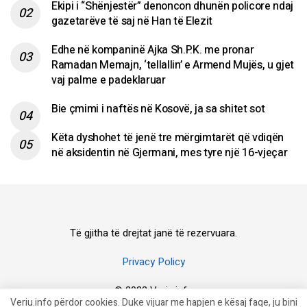
Ekipi i “Shënjestër” denoncon dhunën policore ndaj
gazetarëve të saj në Han të Elezit
Edhe në kompaninë Ajka Sh.P.K. me pronar
Ramadan Memajn, ‘tellallin’ e Armend Mujës, u gjet
vaj palme e padeklaruar
Bie çmimi i naftës në Kosovë, ja sa shitet sot
Këta dyshohet të jenë tre mërgimtarët që vdiqën
në aksidentin në Gjermani, mes tyre një 16-vjeçar
Të gjitha të drejtat janë të rezervuara.
Privacy Policy
© 2023 Veriu.info
Veriu.info përdor cookies. Duke vijuar me hapjen e kësaj faqe, ju bini