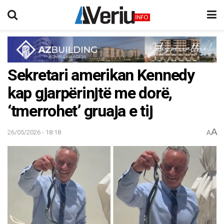
Sekretari amerikan Kennedy
kap gjarpërinjtë me dorë,
‘tmerrohet’ gruaja e tij
A
26/05/2026 - 18:18
A