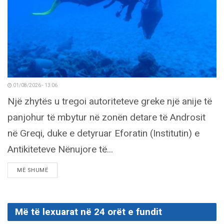
01/08/2026 - 13:06
Një zhytës u tregoi autoriteteve greke një anije të
panjohur të mbytur në zonën detare të Androsit
në Greqi, duke e detyruar Eforatin (Institutin) e
Antikiteteve Nënujore të...
DETAILS
MË SHUMË
Më të lexuarat në 24 orët e fundit