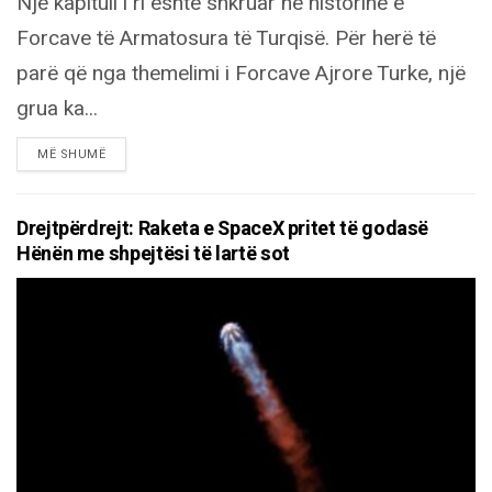
Një kapitull i ri është shkruar në historinë e
Forcave të Armatosura të Turqisë. Për herë të
parë që nga themelimi i Forcave Ajrore Turke, një
grua ka...
DETAILS
MË SHUMË
Drejtpërdrejt: Raketa e SpaceX pritet të godasë
Hënën me shpejtësi të lartë sot