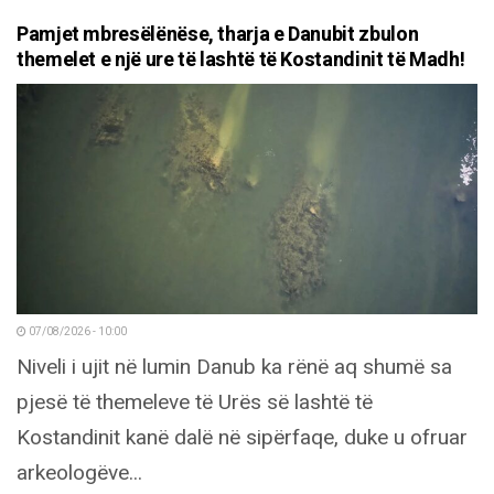
Pamjet mbresëlënëse, tharja e Danubit zbulon
themelet e një ure të lashtë të Kostandinit të Madh!
07/08/2026 - 10:00
Niveli i ujit në lumin Danub ka rënë aq shumë sa
pjesë të themeleve të Urës së lashtë të
Kostandinit kanë dalë në sipërfaqe, duke u ofruar
arkeologëve...