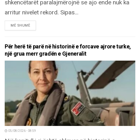
shkencëtarët paralajmërojnë se ajo ende nuk ka
arritur nivelet rekord. Sipas...
DETAILS
MË SHUMË
Për herë të parë në historinë e forcave ajrore turke,
një grua merr gradën e Gjeneralit
05/08/2026 - 08:59