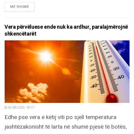
DETAILS
MË SHUMË
Vera përvëluese ende nuk ka ardhur, paralajmërojnë
shkencëtarët
05/08/2026 - 09:17
Edhe pse vera e këtij viti po sjell temperatura
jashtëzakonisht të larta në shumë pjesë të botës,