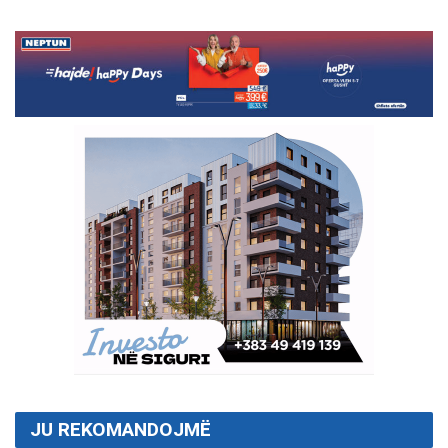
JU REKOMANDOJMË