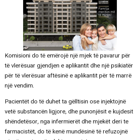
Komisioni do të emërojë një mjek të pavarur për
të vlerësuar gjendjen e aplikantit dhe një psikiatër
për të vlerësuar aftësinë e aplikantit për të marrë
një vendim.
Pacientët do të duhet ta gëlltisin ose injektojnë
vetë substancën ligjore, dhe punonjësit e kujdesit
shëndetësor, nga infermierët dhe mjekët deri te
farmacistët, do të kenë mundësinë të refuzojnë