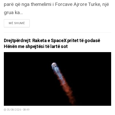
parë që nga themelimi i Forcave Ajrore Turke, një
grua ka...
DETAILS
MË SHUMË
Drejtpërdrejt: Raketa e SpaceX pritet të godasë
Hënën me shpejtësi të lartë sot
05/08/2026 - 08:49