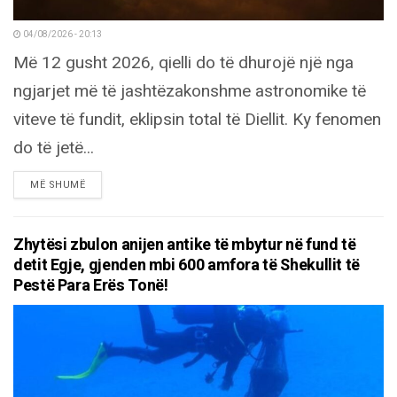
04/08/2026 - 20:13
Më 12 gusht 2026, qielli do të dhurojë një nga
ngjarjet më të jashtëzakonshme astronomike të
viteve të fundit, eklipsin total të Diellit. Ky fenomen
do të jetë...
DETAILS
MË SHUMË
Zhytësi zbulon anijen antike të mbytur në fund të
detit Egje, gjenden mbi 600 amfora të Shekullit të
Pestë Para Erës Tonë!