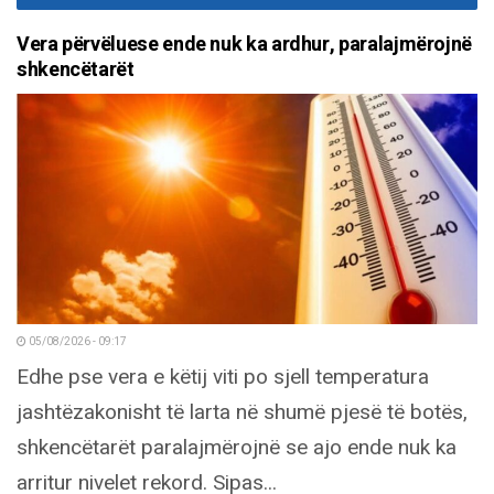
Vera përvëluese ende nuk ka ardhur, paralajmërojnë
shkencëtarët
05/08/2026 - 09:17
Edhe pse vera e këtij viti po sjell temperatura
jashtëzakonisht të larta në shumë pjesë të botës,
shkencëtarët paralajmërojnë se ajo ende nuk ka
arritur nivelet rekord. Sipas...