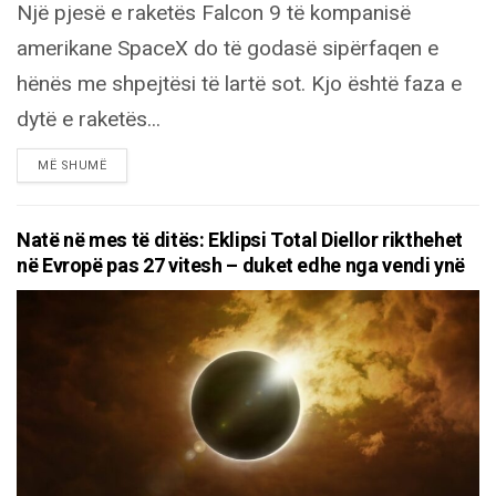
Një pjesë e raketës Falcon 9 të kompanisë
amerikane SpaceX do të godasë sipërfaqen e
hënës me shpejtësi të lartë sot. Kjo është faza e
dytë e raketës...
DETAILS
MË SHUMË
Natë në mes të ditës: Eklipsi Total Diellor rikthehet
në Evropë pas 27 vitesh – duket edhe nga vendi ynë