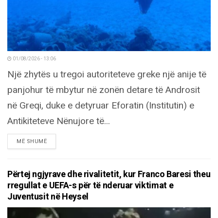
01/08/2026 - 13:06
Një zhytës u tregoi autoriteteve greke një anije të
panjohur të mbytur në zonën detare të Androsit
në Greqi, duke e detyruar Eforatin (Institutin) e
Antikiteteve Nënujore të...
DETAILS
MË SHUMË
Përtej ngjyrave dhe rivalitetit, kur Franco Baresi theu
rregullat e UEFA-s për të nderuar viktimat e
Juventusit në Heysel