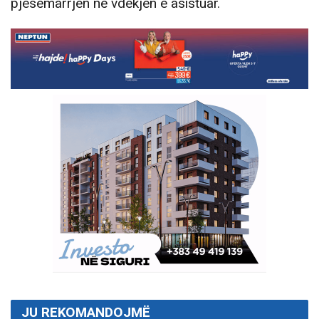
pjesëmarrjen në vdekjen e asistuar.
JU REKOMANDOJMË