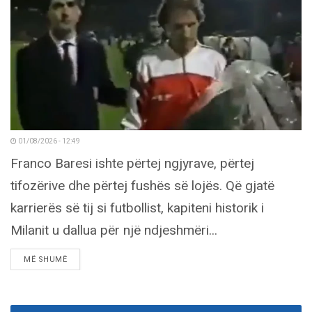
01/08/2026 - 12:49
Franco Baresi ishte përtej ngjyrave, përtej
tifozërive dhe përtej fushës së lojës. Që gjatë
karrierës së tij si futbollist, kapiteni historik i
Milanit u dallua për një ndjeshmëri...
DETAILS
MË SHUMË