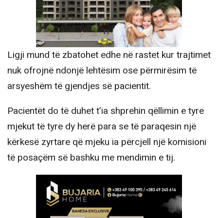
Ligji mund të zbatohet edhe në rastet kur trajtimet
nuk ofrojnë ndonjë lehtësim ose përmirësim të
arsyeshëm të gjendjes së pacientit.
Pacientët do të duhet t’ia shprehin qëllimin e tyre
mjekut të tyre dy herë para se të paraqesin një
kërkesë zyrtare që mjeku ia përcjell një komisioni
të posaçëm së bashku me mendimin e tij.