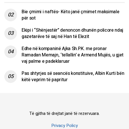
Bie çmimi i naftës- Këto janë çmimet maksimale
për sot
Ekipi i “Shënjestër” denoncon dhunën policore ndaj
gazetarëve të saj në Han të Elezit
Edhe në kompaninë Ajka Sh.P.K. me pronar
Ramadan Memajn, ‘tellallin’ e Armend Mujës, u gjet
vaj palme e padeklaruar
Pas shtyrjes së seancës konstituive, Albin Kurti bën
këtë veprim të papritur
Të gjitha të drejtat janë të rezervuara.
Privacy Policy