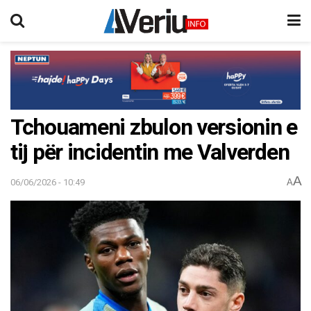
Tchouameni zbulon versionin e
tij për incidentin me Valverden
A
06/06/2026 - 10:49
A