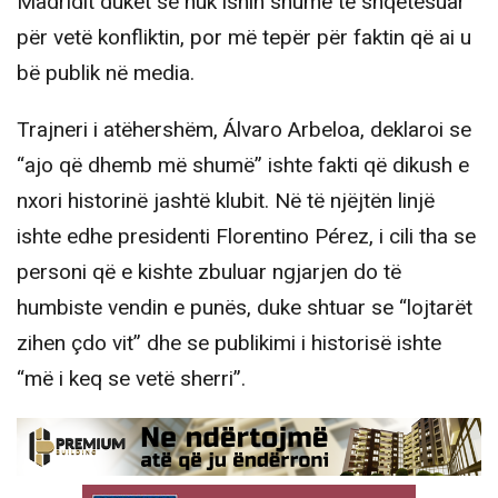
Madridit duket se nuk ishin shumë të shqetësuar
për vetë konfliktin, por më tepër për faktin që ai u
bë publik në media.
Trajneri i atëhershëm, Álvaro Arbeloa, deklaroi se
“ajo që dhemb më shumë” ishte fakti që dikush e
nxori historinë jashtë klubit. Në të njëjtën linjë
ishte edhe presidenti Florentino Pérez, i cili tha se
personi që e kishte zbuluar ngjarjen do të
humbiste vendin e punës, duke shtuar se “lojtarët
zihen çdo vit” dhe se publikimi i historisë ishte
“më i keq se vetë sherri”.