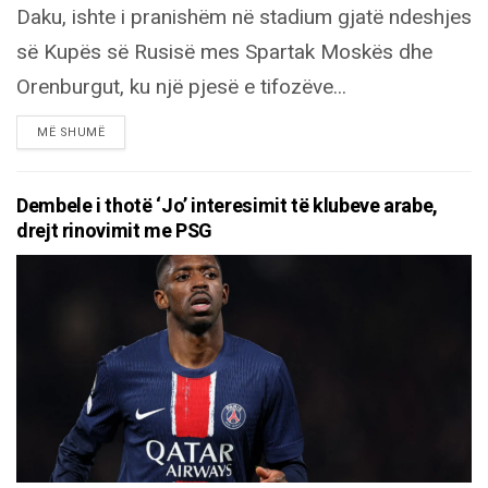
Daku, ishte i pranishëm në stadium gjatë ndeshjes
së Kupës së Rusisë mes Spartak Moskës dhe
Orenburgut, ku një pjesë e tifozëve...
DETAILS
MË SHUMË
Dembele i thotë ‘Jo’ interesimit të klubeve arabe,
drejt rinovimit me PSG