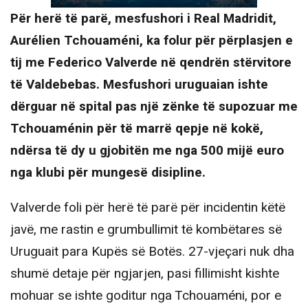
Për herë të parë, mesfushori i Real Madridit,
Aurélien Tchouaméni, ka folur për përplasjen e
tij me Federico Valverde në qendrën stërvitore
të Valdebebas. Mesfushori uruguaian ishte
dërguar në spital pas një zënke të supozuar me
Tchouaménin për të marrë qepje në kokë,
ndërsa të dy u gjobitën me nga 500 mijë euro
nga klubi për mungesë disipline.
Valverde foli për herë të parë për incidentin këtë
javë, me rastin e grumbullimit të kombëtares së
Uruguait para Kupës së Botës. 27-vjeçari nuk dha
shumë detaje për ngjarjen, pasi fillimisht kishte
mohuar se ishte goditur nga Tchouaméni, por e