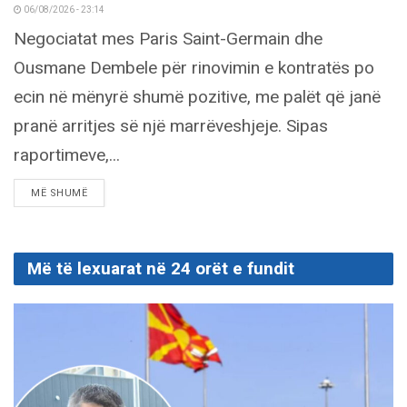
06/08/2026 - 23:14
Negociatat mes Paris Saint-Germain dhe
Ousmane Dembele për rinovimin e kontratës po
ecin në mënyrë shumë pozitive, me palët që janë
pranë arritjes së një marrëveshjeje. Sipas
raportimeve,...
DETAILS
MË SHUMË
Më të lexuarat në 24 orët e fundit