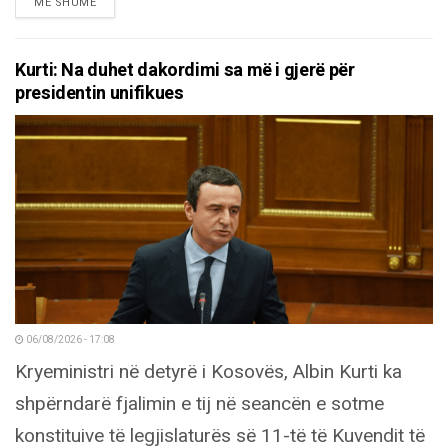
DETAILS
MË SHUMË
Kurti: Na duhet dakordimi sa më i gjerë për
presidentin unifikues
06/08/2026 - 17:08
Kryeministri në detyrë i Kosovës, Albin Kurti ka
shpërndarë fjalimin e tij në seancën e sotme
konstituive të legjislaturës së 11-të të Kuvendit të