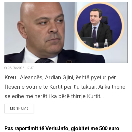
06/08/2026 - 17:37
Kreu i Aleancës, Ardian Gjini, është pyetur për
ftesën e sotme të Kurtit për t’u takuar. Ai ka thënë
se edhe më herët i ka bërë thirrje Kurtit...
DETAILS
MË SHUMË
Pas raportimit të Veriu.info, gjobitet me 500 euro