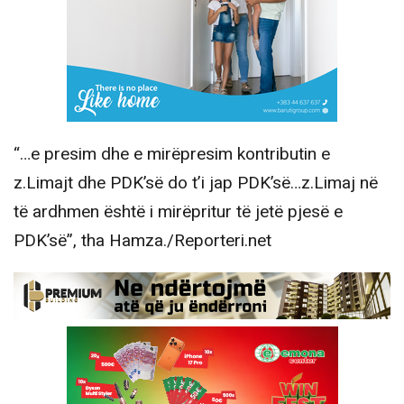
“…e presim dhe e mirëpresim kontributin e
z.Limajt dhe PDK’së do t’i jap PDK’së…z.Limaj në
të ardhmen është i mirëpritur të jetë pjesë e
PDK’së”, tha Hamza./Reporteri.net