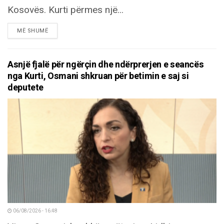
Kosovës. Kurti përmes një...
DETAILS
MË SHUMË
Asnjë fjalë për ngërçin dhe ndërprerjen e seancës
nga Kurti, Osmani shkruan për betimin e saj si
deputete
06/08/2026 - 16:48