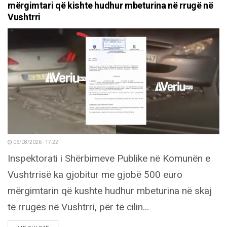
mërgimtari që kishte hudhur mbeturina në rrugë në
Vushtrri
06/08/2026 - 17:22
Inspektorati i Shërbimeve Publike në Komunën e
Vushtrrisë ka gjobitur me gjobë 500 euro
mërgimtarin që kushte hudhur mbeturina në skaj
të rrugës në Vushtrri, për të cilin...