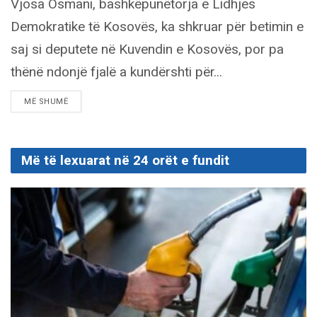
Vjosa Osmani, bashkëpunëtorja e Lidhjes
Demokratike të Kosovës, ka shkruar për betimin e
saj si deputete në Kuvendin e Kosovës, por pa
thënë ndonjë fjalë a kundërshti për...
DETAILS
MË SHUMË
Më të lexuarat në 24 orët e fundit