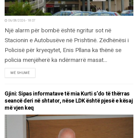
06/08/2026 - 18:07
Një alarm për bombë është ngritur sot në
Stacionin e Autobusëve në Prishtinë. Zëdhënësi i
Policisë për kryeqytet, Enis Pllana ka thënë se
policia menjëherë ka ndërmarrë masat...
DETAILS
MË SHUMË
Gjini: Sipas informatave të mia Kurti s’do të thërras
seancë deri në shtator, nëse LDK është pjesë e kësaj
më vjen keq