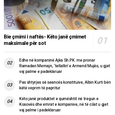
Bie çmimi i naftës- Këto janë çmimet
maksimale për sot
Edhe në kompaninë Ajka Sh.P.K. me pronar
Ramadan Memajn, ‘tellallin’ e Armend Mujës, u gjet
vaj palme e padeklaruar
Pas shtyrjes së seancës konstituive, Albin Kurti bën
këtë veprim të papritur
Këto janë produktet e qumështit në tregun e
Kosovës dhe emrat e kompanive, në të cilat u gjet
vaj palme i padeklaruar