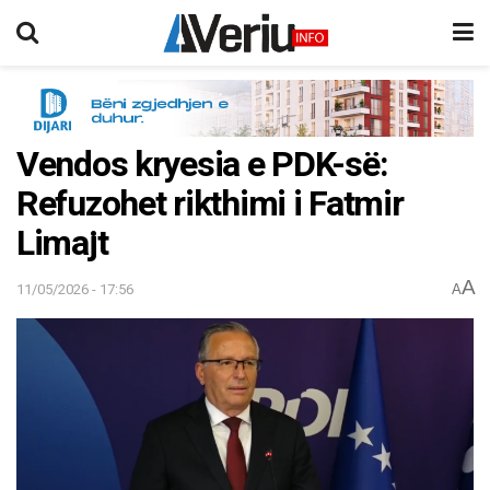
Vendos kryesia e PDK-së:
Refuzohet rikthimi i Fatmir
Limajt
A
11/05/2026 - 17:56
A