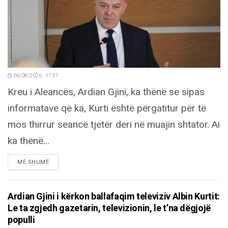
06/08/2026 - 17:57
Kreu i Aleancës, Ardian Gjini, ka thënë se sipas
informatave që ka, Kurti është përgatitur për të
mos thirrur seancë tjetër deri në muajin shtator. Ai
ka thënë...
DETAILS
MË SHUMË
Ardian Gjini i kërkon ballafaqim televiziv Albin Kurtit:
Le ta zgjedh gazetarin, televizionin, le t’na dëgjojë
populli