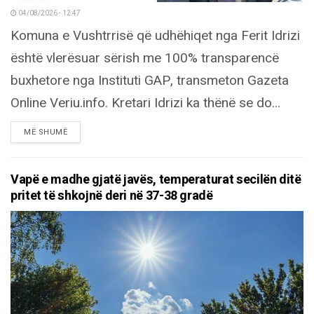
04/08/2026 - 12:47
Komuna e Vushtrrisë që udhëhiqet nga Ferit Idrizi
është vlerësuar sërish me 100% transparencë
buxhetore nga Instituti GAP, transmeton Gazeta
Online Veriu.info. Kretari Idrizi ka thënë se do...
DETAILS
MË SHUMË
Vapë e madhe gjatë javës, temperaturat secilën ditë
pritet të shkojnë deri në 37-38 gradë