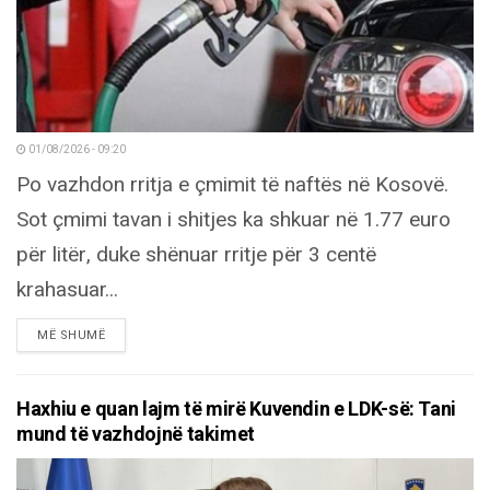
01/08/2026 - 09:20
Po vazhdon rritja e çmimit të naftës në Kosovë.
Sot çmimi tavan i shitjes ka shkuar në 1.77 euro
për litër, duke shënuar rritje për 3 centë
krahasuar...
DETAILS
MË SHUMË
Haxhiu e quan lajm të mirë Kuvendin e LDK-së: Tani
mund të vazhdojnë takimet