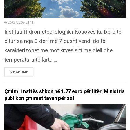
02/08/2026 - 21:11
Instituti Hidrometeorologjik i Kosovës ka bërë të
ditur se nga 3 deri më 7 gusht vendi do të
karakterizohet me mot kryesisht me diell dhe
temperatura të larta....
DETAILS
MË SHUMË
Çmimi i naftës shkon në 1.77 euro për litër, Ministria
publikon çmimet tavan për sot