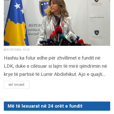
31/07/2026 - 13:10
Haxhiu ka folur edhe për zhvillimet e fundit në
LDK, duke e cilësuar si lajm të mirë qëndrimin në
krye të partisë të Lumir Abdixhikut. Ajo e quajti...
DETAILS
MË SHUMË
Më të lexuarat në 24 orët e fundit