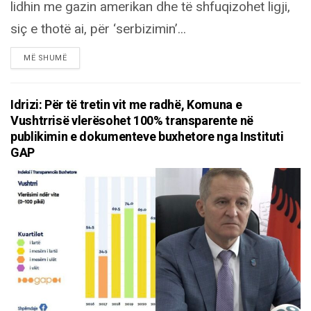
lidhin me gazin amerikan dhe të shfuqizohet ligji,
siç e thotë ai, për ‘serbizimin’...
DETAILS
MË SHUMË
Idrizi: Për të tretin vit me radhë, Komuna e
Vushtrrisë vlerësohet 100% transparente në
publikimin e dokumenteve buxhetore nga Instituti
GAP