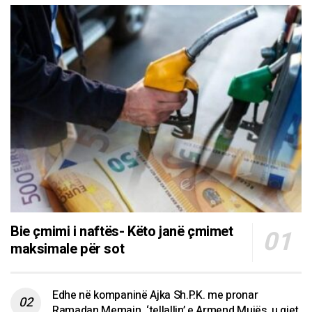
Bie çmimi i naftës- Këto janë çmimet
maksimale për sot
Edhe në kompaninë Ajka Sh.P.K. me pronar
Ramadan Memajn, ‘tellallin’ e Armend Mujës, u gjet