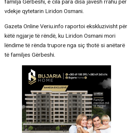
familja Gërbeshi, e cila para disa javësh rrahu për
vdekje qytetarin Liridon Osmani.
Gazeta Online Veriu.info raportoi ekskluzivisht për
këtë ngjarje të rëndë, ku Liridon Osmani mori
lëndime të rënda trupore nga siç thotë si anëtarë
të familjes Gërbeshi.