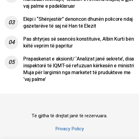
vaj palme e padeklaruar
Ekipi i “Shënjestër” denoncon dhunën policore ndaj
gazetarëve të saj në Han të Elezit
Pas shtyrjes së seancës konstituive, Albin Kurti bën
këtë veprim të papritur
Prapaskenat e aksionit/ ‘Analizat janë sekrete’, disa
inspektorë të IQMT-së refuzuan kërkesën e ministri
Muja për largimin nga marketet të prudukteve me
‘vaj palme’
Të gjitha të drejtat janë të rezervuara.
Privacy Policy