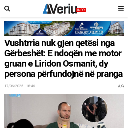
Vushtrria nuk gjen qetësi nga
Gërbeshët: E ndoqën me motor
gruan e Liridon Osmanit, dy
persona përfundojnë në pranga
A
17/06/2025 - 18:46
A