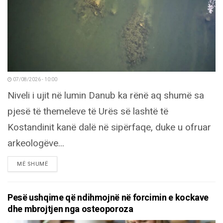
07/08/2026 - 10:00
Niveli i ujit në lumin Danub ka rënë aq shumë sa
pjesë të themeleve të Urës së lashtë të
Kostandinit kanë dalë në sipërfaqe, duke u ofruar
arkeologëve...
DETAILS
MË SHUMË
Pesë ushqime që ndihmojnë në forcimin e kockave
dhe mbrojtjen nga osteoporoza