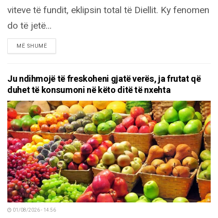
viteve të fundit, eklipsin total të Diellit. Ky fenomen
do të jetë...
DETAILS
MË SHUMË
Ju ndihmojë të freskoheni gjatë verës, ja frutat që
duhet të konsumoni në këto ditë të nxehta
01/08/2026 - 14:56