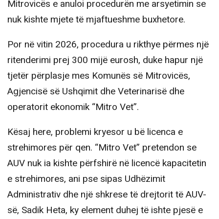
Mitrovicës e anuloi procedurën me arsyetimin se
nuk kishte mjete të mjaftueshme buxhetore.
Por në vitin 2026, procedura u rikthye përmes një
ritenderimi prej 300 mijë eurosh, duke hapur një
tjetër përplasje mes Komunës së Mitrovicës,
Agjencisë së Ushqimit dhe Veterinarisë dhe
operatorit ekonomik “Mitro Vet”.
Kësaj here, problemi kryesor u bë licenca e
strehimores për qen. “Mitro Vet” pretendon se
AUV nuk ia kishte përfshirë në licencë kapacitetin
e strehimores, ani pse sipas Udhëzimit
Administrativ dhe një shkrese të drejtorit të AUV-
së, Sadik Heta, ky element duhej të ishte pjesë e