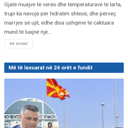
Gjatë muajve të verës dhe temperaturave të larta,
trupi ka nevojë për hidratim shtesë, dhe përveç
marrjes së ujit, edhe disa ushqime të caktuara
mund të luajnë një...
DETAILS
MË SHUMË
Më të lexuarat në 24 orët e fundit