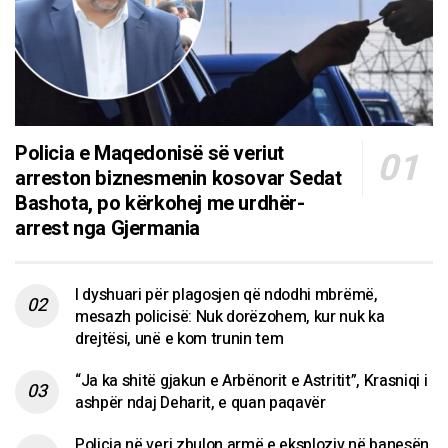
Policia e Maqedonisë së veriut
arreston biznesmenin kosovar Sedat
Bashota, po kërkohej me urdhër-
arrest nga Gjermania
I dyshuari për plagosjen që ndodhi mbrëmë,
mesazh policisë: Nuk dorëzohem, kur nuk ka
drejtësi, unë e kom trunin tem
“Ja ka shitë gjakun e Arbënorit e Astritit”, Krasniqi i
ashpër ndaj Deharit, e quan paqavër
Policia në veri zbulon armë e eksploziv në banesën