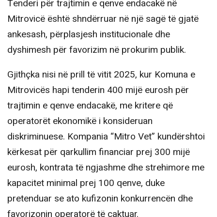
Tenderi për trajtimin e qenve endacakë në
Mitrovicë është shndërruar në një sagë të gjatë
ankesash, përplasjesh institucionale dhe
dyshimesh për favorizim në prokurim publik.
Gjithçka nisi në prill të vitit 2025, kur Komuna e
Mitrovicës hapi tenderin 400 mijë eurosh për
trajtimin e qenve endacakë, me kritere që
operatorët ekonomikë i konsideruan
diskriminuese. Kompania “Mitro Vet” kundërshtoi
kërkesat për qarkullim financiar prej 300 mijë
eurosh, kontrata të ngjashme dhe strehimore me
kapacitet minimal prej 100 qenve, duke
pretenduar se ato kufizonin konkurrencën dhe
favorizonin operatorë të caktuar.