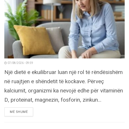
07/08/2026 - 09:59
Një dietë e ekuilibruar luan një rol të rëndësishëm
në ruajtjen e shëndetit të kockave. Përveç
kalciumit, organizmi ka nevojë edhe për vitaminën
D, proteinat, magnezin, fosforin, zinkun...
DETAILS
MË SHUMË