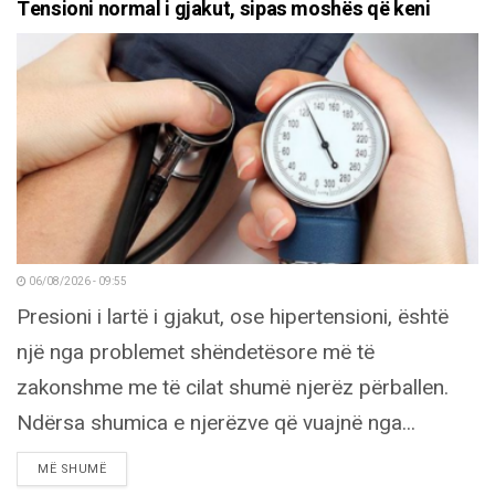
Tensioni normal i gjakut, sipas moshës që keni
06/08/2026 - 09:55
Presioni i lartë i gjakut, ose hipertensioni, është
një nga problemet shëndetësore më të
zakonshme me të cilat shumë njerëz përballen.
Ndërsa shumica e njerëzve që vuajnë nga...
DETAILS
MË SHUMË