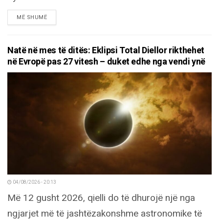
DETAILS
MË SHUMË
Natë në mes të ditës: Eklipsi Total Diellor rikthehet
në Evropë pas 27 vitesh – duket edhe nga vendi ynë
04/08/2026 - 20:13
Më 12 gusht 2026, qielli do të dhurojë një nga
ngjarjet më të jashtëzakonshme astronomike të