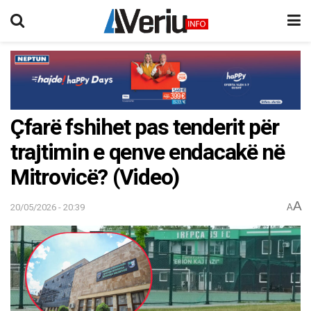
Çfarë fshihet pas tenderit për
trajtimin e qenve endacakë në
Mitrovicë? (Video)
A
20/05/2026 - 20:39
A