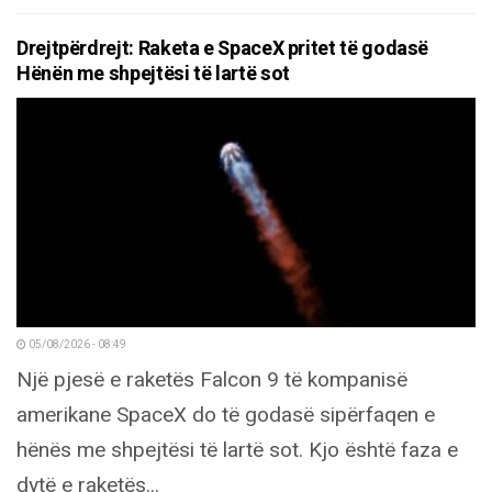
Drejtpërdrejt: Raketa e SpaceX pritet të godasë
Hënën me shpejtësi të lartë sot
05/08/2026 - 08:49
Një pjesë e raketës Falcon 9 të kompanisë
amerikane SpaceX do të godasë sipërfaqen e
hënës me shpejtësi të lartë sot. Kjo është faza e
dytë e raketës...