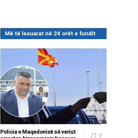
Më të lexuarat në 24 orët e fundit
Policia e Maqedonisë së veriut