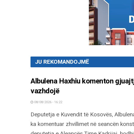
JU REKOMANDOJMË
Albulena Haxhiu komenton gjuajt
vazhdojë
08/08/2026 - 16:22
Deputetja e Kuvendit të Kosovës, Albulen
ka komentuar zhvillimet në seancën konsti
deputetja e Aleancës Time Kadrijaj, hodh