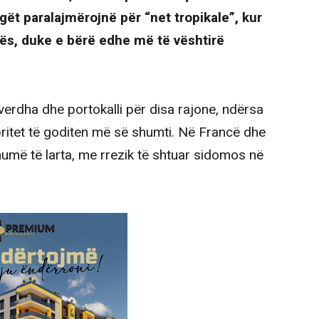
ogët paralajmërojnë për “net tropikale”, kur
ës, duke e bërë edhe më të vështirë
erdha dhe portokalli për disa rajone, ndërsa
pritet të goditen më së shumti. Në Francë dhe
humë të larta, me rrezik të shtuar sidomos në