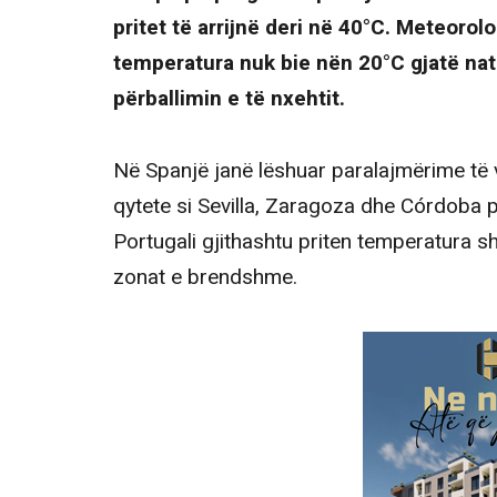
pritet të arrijnë deri në 40°C. Meteorol
temperatura nuk bie nën 20°C gjatë nat
përballimin e të nxehtit.
Në Spanjë janë lëshuar paralajmërime të v
qytete si Sevilla, Zaragoza dhe Córdoba 
Portugali gjithashtu priten temperatura s
zonat e brendshme.