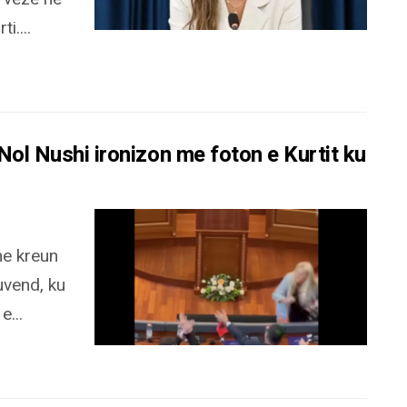
i....
 Nol Nushi ironizon me foton e Kurtit ku
me kreun
uvend, ku
e...