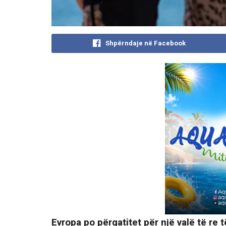
Shpërndaje në Facebook
Evropa po përgatitet për një valë të re