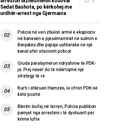
arreston biznesmenin kosovar
Sedat Bashota, po kërkohej me
urdhër-arrest nga Gjermania
Policia në veri zbulon armë e eksploziv
në banesën e pjesëmarrësit në sulmin e
Banjskës dhe pajisje ushtarake në një
kanal afër stacionit policor
Gruda paralajmëron ndryshime te PDK-
ja: Prej nesër do të ndërtojmë një
strategji të re
Kurti i shkruan Hamzës, ia ofron PDK-së
këtë pozitë
Blerim Isufaj në terren, Policia publikon
pamjet nga arrestimi i të dyshuarit për
krime lufte