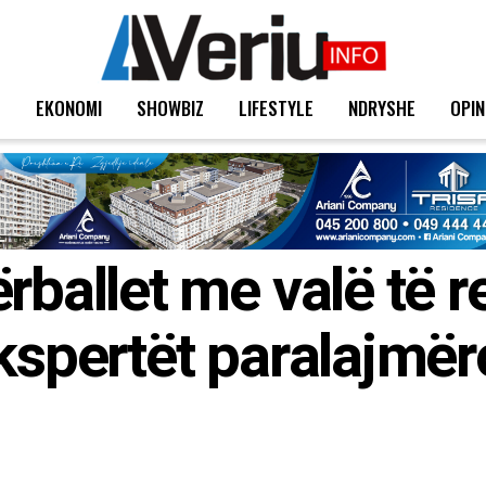
T
EKONOMI
SHOWBIZ
LIFESTYLE
NDRYSHE
OPIN
rballet me valë të re
kspertët paralajmër