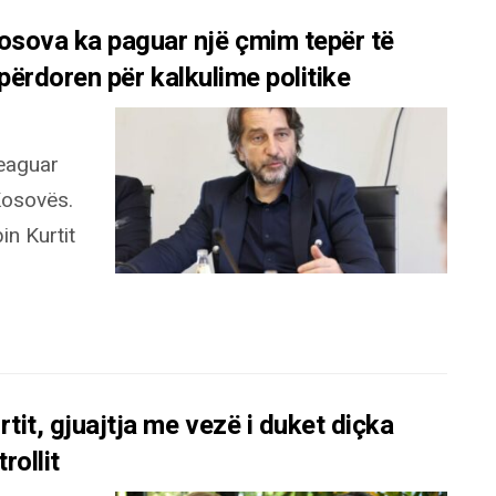
osova ka paguar një çmim tepër të
ë përdoren për kalkulime politike
reaguar
 Kosovës.
in Kurtit
rtit, gjuajtja me vezë i duket diçka
rollit