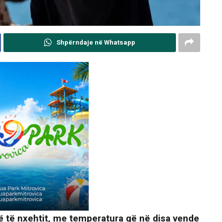
Shpërndaje në Whatsapp
 të të nxehtit, me temperatura që në disa vende