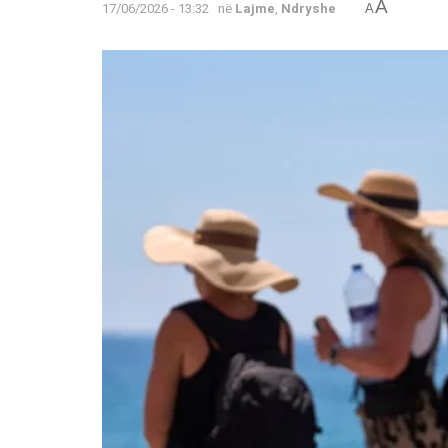
A
17/06/2026 - 13:32
në
Lajme
,
Ndryshe
A