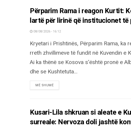
Përparim Rama i reagon Kurtit: K
lartë për lirinë që institucionet t
08/08/2026 - 16:12
Kryetari i Prishtinës, Përparim Rama, ka 
rreth zhvillimeve të fundit në Kuvendin e
Ai ka thënë se Kosova s’është pronë e Alb
dhe se Kushtetuta...
DETAILS
MË SHUMË
Kusari-Lila shkruan si aleate e Ku
surreale: Nervoza doli jashtë kont