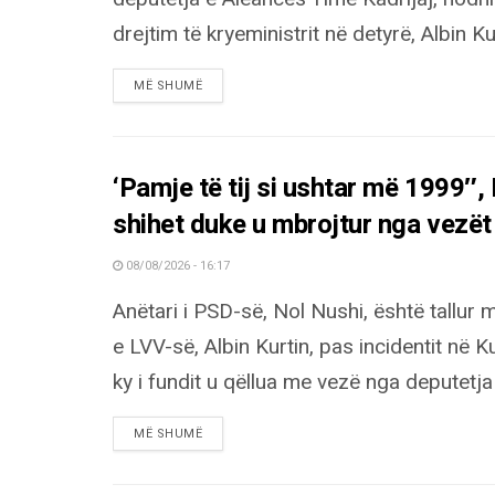
drejtim të kryeministrit në detyrë, Albin Kurt
DETAILS
MË SHUMË
‘Pamje të tij si ushtar më 1999″,
shihet duke u mbrojtur nga vezët
08/08/2026 - 16:17
Anëtari i PSD-së, Nol Nushi, është tallur 
e LVV-së, Albin Kurtin, pas incidentit në K
ky i fundit u qëllua me vezë nga deputetja 
DETAILS
MË SHUMË