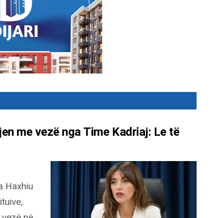
jen me vezë nga Time Kadriaj: Le të
a Haxhiu
tuive,
i vezë në