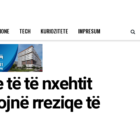
IONE
TECH
KURIOZITETE
IMPRESUM
 të të nxehtit
ojnë rreziqe të