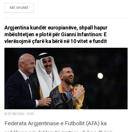
DETAILS
MË SHUMË
Argjentina kundër europianëve, shpall hapur
mbështetjen e plotë për Gianni Infantinon: E
vlerësojmë çfarë ka bërë në 10 vitet e fundit
07/08/2026 - 10:33
Federata Argjentinase e Futbollit (AFA) ka