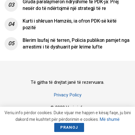
Gruda paralajmëron ndryshime te PDK-ja: Prej
nesër do të ndërtojmë një strategji të re
Kurti i shkruan Hamzës, ia ofron PDK-së këtë
pozitë
Blerim Isufaj në terren, Policia publikon pamjet nga
arrestimi i të dyshuarit për krime lufte
Të gjitha të drejtat janë të rezervuara.
Privacy Policy
© 2023 Veriu.info
Veriu.info përdor cookies. Duke vijuar me hapjen e kësaj faqe, ju bini
dakord me kushtet për përdorimin e cookies.
Më shumë
PRANOJ