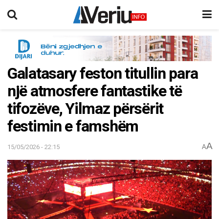
Galatasary feston titullin para
një atmosfere fantastike të
tifozëve, Yilmaz përsërit
festimin e famshëm
A
15/05/2026 - 22:15
A