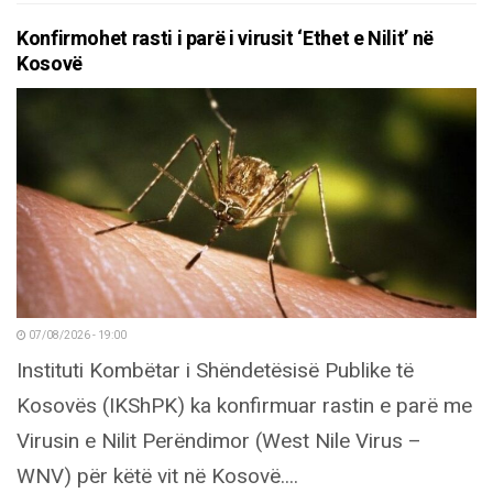
Konfirmohet rasti i parë i virusit ‘Ethet e Nilit’ në
Kosovë
07/08/2026 - 19:00
Instituti Kombëtar i Shëndetësisë Publike të
Kosovës (IKShPK) ka konfirmuar rastin e parë me
Virusin e Nilit Perëndimor (West Nile Virus –
WNV) për këtë vit në Kosovë....