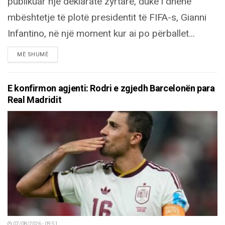
publikuar një deklaratë zyrtare, duke i dhënë
mbështetje të plotë presidentit të FIFA-s, Gianni
Infantino, në një moment kur ai po përballet...
DETAILS
MË SHUMË
E konfirmon agjenti: Rodri e zgjedh Barcelonën para
Real Madridit
07/08/2026 - 09:51