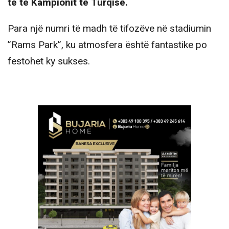
të të Kampionit të Turqisë.
Para një numri të madh të tifozëve në stadiumin
”Rams Park”, ku atmosfera është fantastike po
festohet ky sukses.