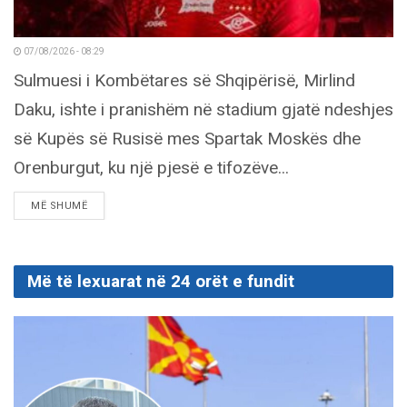
07/08/2026 - 08:29
Sulmuesi i Kombëtares së Shqipërisë, Mirlind
Daku, ishte i pranishëm në stadium gjatë ndeshjes
së Kupës së Rusisë mes Spartak Moskës dhe
Orenburgut, ku një pjesë e tifozëve...
DETAILS
MË SHUMË
Më të lexuarat në 24 orët e fundit