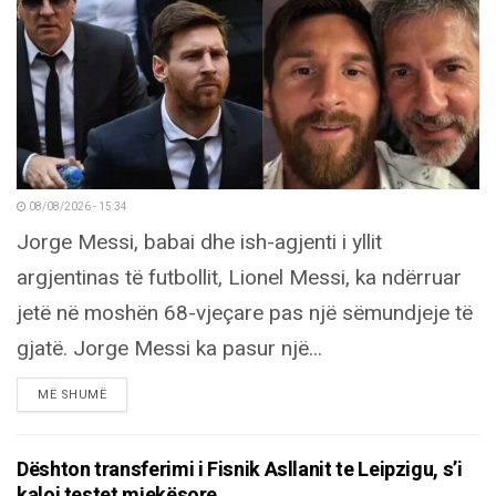
08/08/2026 - 15:34
Jorge Messi, babai dhe ish-agjenti i yllit
argjentinas të futbollit, Lionel Messi, ka ndërruar
jetë në moshën 68-vjeçare pas një sëmundjeje të
gjatë. Jorge Messi ka pasur një...
DETAILS
MË SHUMË
Dështon transferimi i Fisnik Asllanit te Leipzigu, s’i
kaloi testet mjekësore