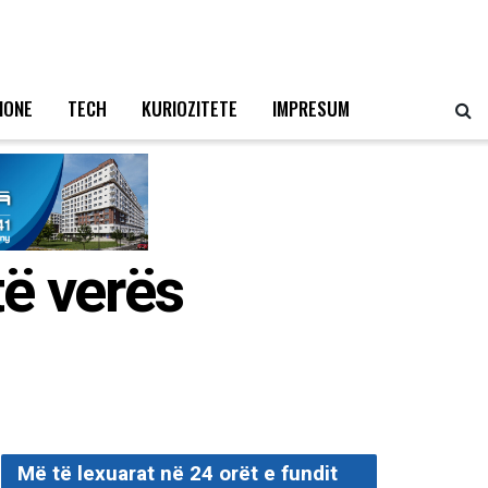
IONE
TECH
KURIOZITETE
IMPRESUM
të verës
Më të lexuarat në 24 orët e fundit