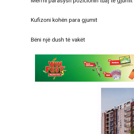
Merrni parasysh pozicionin tuaj të gjumit
Kufizoni kohën para gjumit
Bëni një dush të vakët