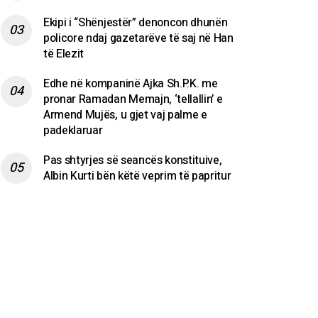
Ekipi i “Shënjestër” denoncon dhunën
policore ndaj gazetarëve të saj në Han
të Elezit
Edhe në kompaninë Ajka Sh.P.K. me
pronar Ramadan Memajn, ‘tellallin’ e
Armend Mujës, u gjet vaj palme e
padeklaruar
Pas shtyrjes së seancës konstituive,
Albin Kurti bën këtë veprim të papritur