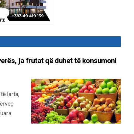
verës, ja frutat që duhet të konsumoni
ë larta,
përveç
tuara