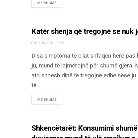
DETAILS
MË SHUMË
Katër shenja që tregojnë se nuk 
01/08/2026 - 12:55
Disa simptoma të cilat shfaqen herë pas 
ju, mund të lajmërojnë për shumë gjëra. 
ato shpesh dinë të tregojnë edhe nëse ju 
të...
DETAILS
MË SHUMË
Shkencëtarët: Konsumimi shumë i 