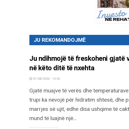
JU REKOMANDOJMË
Ju ndihmojë të freskoheni gjatë 
në këto ditë të nxehta
01/08/2026 - 14:56
Gjatë muajve të verës dhe temperaturave t
trupi ka nevojë për hidratim shtesë, dhe 
marrjes së ujit, edhe disa ushqime të cak
mund të luajnë një...