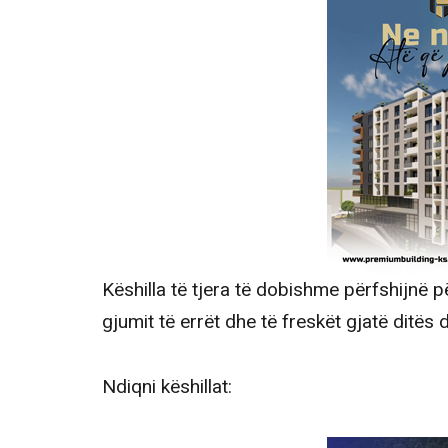
Këshilla të tjera të dobishme përfshijnë p
gjumit të errët dhe të freskët gjatë ditës 
Ndiqni këshillat: