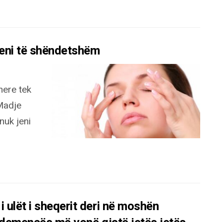
jeni të shëndetshëm
here tek
Madje
nuk jeni
ulët i sheqerit deri në moshën