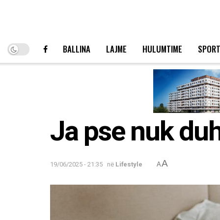
BALLINA
LAJME
HULUMTIME
SPOR
Ja pse nuk duhe
A
19/06/2025 - 21:35
në
Lifestyle
A