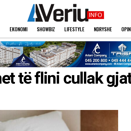
T
EKONOMI
SHOWBIZ
LIFESTYLE
NDRYSHE
OPIN
t të flini cullak gja