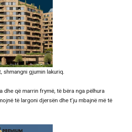
it, shmangni gjumin lakuriq.
ta dhe që marrin frymë, të bëra nga pëlhura
hmojnë të largoni djersën dhe t’ju mbajnë më të