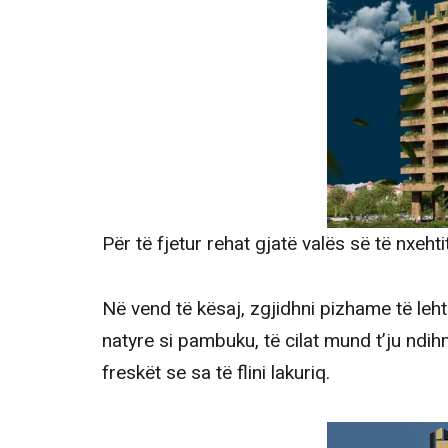
Për të fjetur rehat gjatë valës së të nxeht
Në vend të kësaj, zgjidhni pizhame të leh
natyre si pambuku, të cilat mund t’ju ndi
freskët se sa të flini lakuriq.