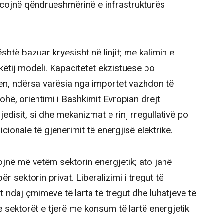
rcojnë qëndrueshmërinë e infrastrukturës
është bazuar kryesisht në linjit; me kalimin e
këtij modeli. Kapacitetet ekzistuese po
ten, ndërsa varësia nga importet vazhdon të
hë, orientimi i Bashkimit Evropian drejt
edisit, si dhe mekanizmat e rinj rregullativë po
cionale të gjenerimit të energjisë elektrike.
jnë më vetëm sektorin energjetik; ato janë
r sektorin privat. Liberalizimi i tregut të
t ndaj çmimeve të larta të tregut dhe luhatjeve të
e sektorët e tjerë me konsum të lartë energjetik