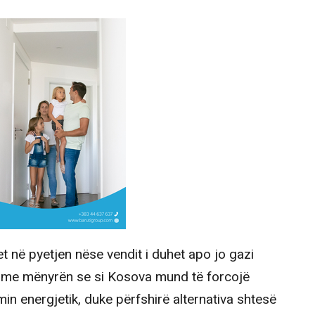
t në pyetjen nëse vendit i duhet apo jo gazi
het me mënyrën se si Kosova mund të forcojë
min energjetik, duke përfshirë alternativa shtesë