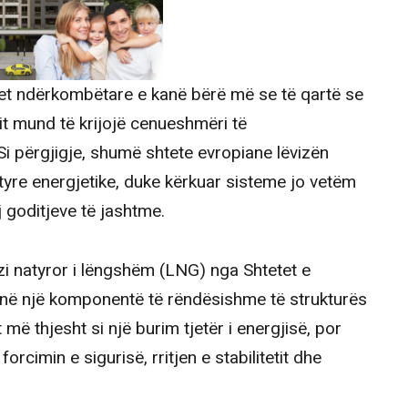
gjet ndërkombëtare e kanë bërë më se të qartë se
it mund të krijojë cenueshmëri të
i përgjigje, shumë shtete evropiane lëvizën
ë tyre energjetike, duke kërkuar sisteme jo vetëm
 goditjeve të jashtme.
zi natyror i lëngshëm (LNG) nga Shtetet e
në një komponentë të rëndësishme të strukturës
 më thjesht si një burim tjetër i energjisë, por
rcimin e sigurisë, rritjen e stabilitetit dhe