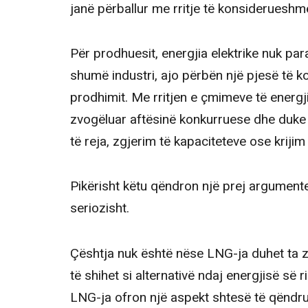
janë përballur me rritje të konsiderueshm
Për prodhuesit, energjia elektrike nuk par
shumë industri, ajo përbën një pjesë të 
prodhimit. Me rritjen e çmimeve të energji
zvogëluar aftësinë konkurruese dhe duke
të reja, zgjerim të kapaciteteve ose krijim
Pikërisht këtu qëndron një prej argument
seriozisht.
Çështja nuk është nëse LNG-ja duhet ta z
të shihet si alternativë ndaj energjisë së r
LNG-ja ofron një aspekt shtesë të qëndru