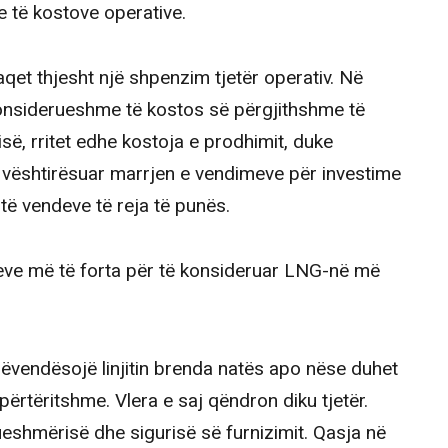
e të kostove operative.
aqet thjesht një shpenzim tjetër operativ. Në
konsiderueshme të kostos së përgjithshme të
së, rritet edhe kostoja e prodhimit, duke
 vështirësuar marrjen e vendimeve për investime
 të vendeve të reja të punës.
eve më të forta për të konsideruar LNG-në më
ëvendësojë linjitin brenda natës apo nëse duhet
ipërtëritshme. Vlera e saj qëndron diku tjetër.
eshmërisë dhe sigurisë së furnizimit. Qasja në