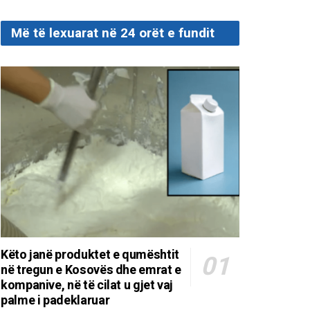
Më të lexuarat në 24 orët e fundit
Këto janë produktet e qumështit
në tregun e Kosovës dhe emrat e
kompanive, në të cilat u gjet vaj
palme i padeklaruar