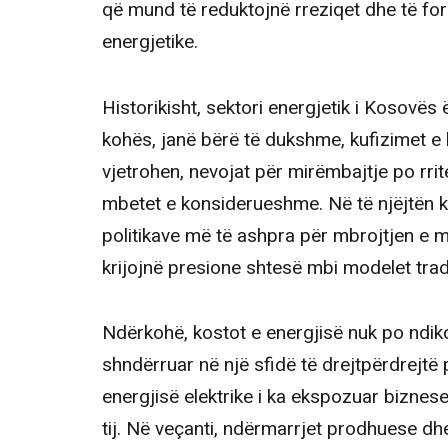
që mund të reduktojnë rreziqet dhe të fo
energjetike.
Historikisht, sektori energjetik i Kosovës 
kohës, janë bërë të dukshme, kufizimet e 
vjetrohen, nevojat për mirëmbajtje po rri
mbetet e konsiderueshme. Në të njëjtën ko
politikave më të ashpra për mbrojtjen e mj
krijojnë presione shtesë mbi modelet tradi
Ndërkohë, kostot e energjisë nuk po ndiko
shndërruar në një sfidë të drejtpërdrejtë pë
energjisë elektrike i ka ekspozuar biznese
tij. Në veçanti, ndërmarrjet prodhuese dh