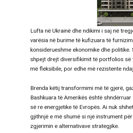
Lufta në Ukrainë dhe ndikimi i saj në tre
varësia në burime të kufizuara të furnizim
konsiderueshme ekonomike dhe politike. S
shpejt drejt diversifikimit të portfolios s
më fleksibile, por edhe më rezistente ndaj
Brenda këtij transformimi më të gjerë, ga
Bashkuara të Amerikës është shndërruar 
së re energjetike të Evropës. Ai nuk shihet
gjithnjë e më shumë si një instrument për fo
zgjerimin e alternativave strategjike.