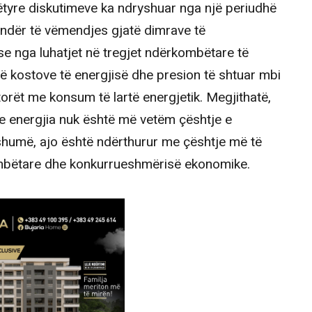
 këtyre diskutimeve ka ndryshuar nga një periudhë
qendër të vëmendjes gjatë dimrave të
se nga luhatjet në tregjet ndërkombëtare të
je të kostove të energjisë dhe presion të shtuar mbi
orët me konsum të lartë energjetik. Megjithatë,
 se energjia nuk është më vetëm çështje e
 shumë, ajo është ndërthurur me çështje më të
kombëtare dhe konkurrueshmërisë ekonomike.