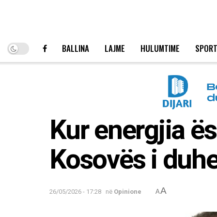
BALLINA
LAJME
HULUMTIME
SPOR
Kur energjia ë
Kosovës i duhe
A
26/05/2026 - 17:28
në
Opinione
A