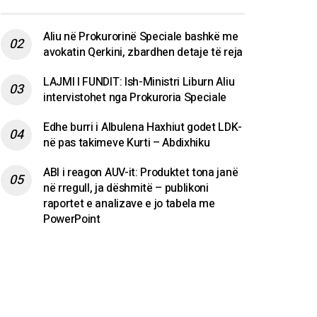
Aliu në Prokurorinë Speciale bashkë me
avokatin Qerkini, zbardhen detaje të reja
LAJMI I FUNDIT: Ish-Ministri Liburn Aliu
intervistohet nga Prokuroria Speciale
Edhe burri i Albulena Haxhiut godet LDK-
në pas takimeve Kurti – Abdixhiku
ABI i reagon AUV-it: Produktet tona janë
në rregull, ja dëshmitë – publikoni
raportet e analizave e jo tabela me
PowerPoint