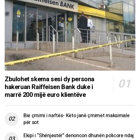
Zbulohet skema sesi dy persona
hakeruan Raiffeisen Bank duke i
marrë 200 mijë euro klientëve
Bie çmimi i naftës- Këto janë çmimet maksimale
për sot
Ekipi i “Shënjestër” denoncon dhunën policore ndaj