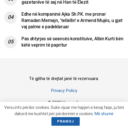
gazetarëve të saj në Han të Elezit
Edhe në kompaninë Ajka Sh.P.K. me pronar
Ramadan Memajn, ‘tellallin’ e Armend Mujës, u gjet
vaj palme e padeklaruar
Pas shtyrjes së seancës konstituive, Albin Kurti bën
këtë veprim të papritur
Të gjitha të drejtat janë të rezervuara.
Privacy Policy
© 2023 Veriu.info
Veriu.info përdor cookies. Duke vijuar me hapjen e kësaj faqe, ju bini
dakord me kushtet për përdorimin e cookies.
Më shumë
PRANOJ