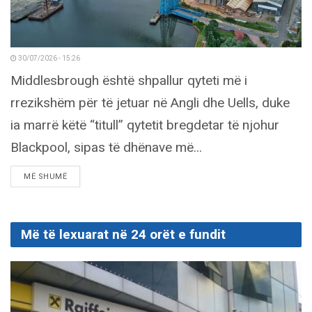
30/07/2026 - 15:26
Middlesbrough është shpallur qyteti më i
rrezikshëm për të jetuar në Angli dhe Uells, duke
ia marrë këtë “titull” qytetit bregdetar të njohur
Blackpool, sipas të dhënave më...
DETAILS
MË SHUMË
Më të lexuarat në 24 orët e fundit