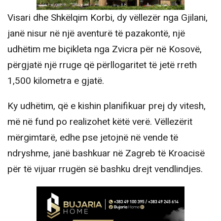
Visari dhe Shkëlqim Korbi, dy vëllezër nga Gjilani,
janë nisur në një aventurë të pazakontë, një
udhëtim me biçikleta nga Zvicra për në Kosovë,
përgjatë një rruge që përllogaritet të jetë rreth
1,500 kilometra e gjatë.
Ky udhëtim, që e kishin planifikuar prej dy vitesh,
më në fund po realizohet këtë verë. Vëllezërit
mërgimtarë, edhe pse jetojnë në vende të
ndryshme, janë bashkuar në Zagreb të Kroacisë
për të vijuar rrugën së bashku drejt vendlindjes.