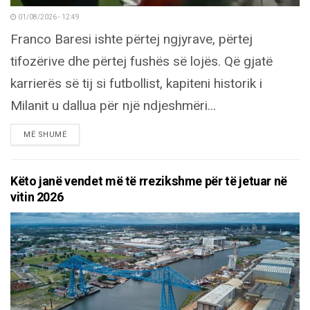
01/08/2026 - 12:49
Franco Baresi ishte përtej ngjyrave, përtej
tifozërive dhe përtej fushës së lojës. Që gjatë
karrierës së tij si futbollist, kapiteni historik i
Milanit u dallua për një ndjeshmëri...
DETAILS
MË SHUMË
Këto janë vendet më të rrezikshme për të jetuar në
vitin 2026