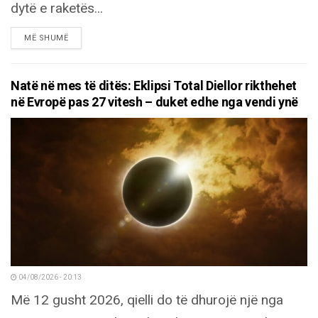
dytë e raketës...
DETAILS
MË SHUMË
Natë në mes të ditës: Eklipsi Total Diellor rikthehet
në Evropë pas 27 vitesh – duket edhe nga vendi ynë
04/08/2026 - 20:13
Më 12 gusht 2026, qielli do të dhurojë një nga