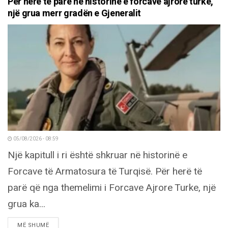
Për herë të parë në historinë e forcave ajrore turke,
një grua merr gradën e Gjeneralit
05/08/2026 - 08:59
Një kapitull i ri është shkruar në historinë e
Forcave të Armatosura të Turqisë. Për herë të
parë që nga themelimi i Forcave Ajrore Turke, një
grua ka...
DETAILS
MË SHUMË