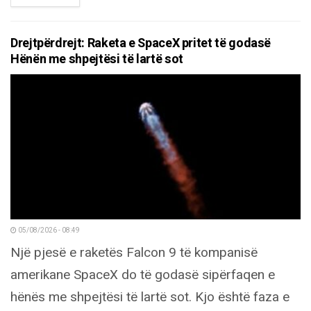
Drejtpërdrejt: Raketa e SpaceX pritet të godasë
Hënën me shpejtësi të lartë sot
05/08/2026 - 08:49
Një pjesë e raketës Falcon 9 të kompanisë
amerikane SpaceX do të godasë sipërfaqen e
hënës me shpejtësi të lartë sot. Kjo është faza e