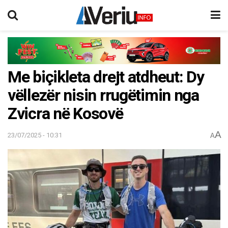
Me biçikleta drejt atdheut: Dy
vëllezër nisin rrugëtimin nga
Zvicra në Kosovë
A
23/07/2025 - 10:31
A