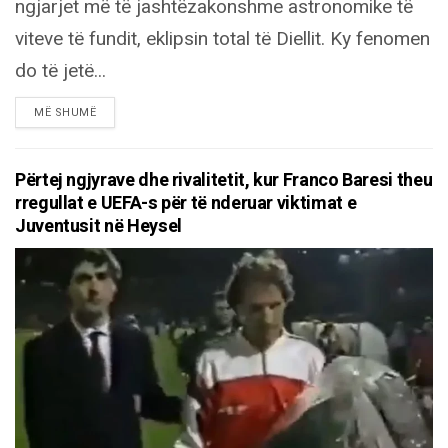
ngjarjet më të jashtëzakonshme astronomike të
viteve të fundit, eklipsin total të Diellit. Ky fenomen
do të jetë...
DETAILS
MË SHUMË
Përtej ngjyrave dhe rivalitetit, kur Franco Baresi theu
rregullat e UEFA-s për të nderuar viktimat e
Juventusit në Heysel