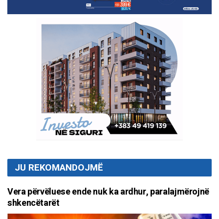
JU REKOMANDOJMË
Vera përvëluese ende nuk ka ardhur, paralajmërojnë
shkencëtarët