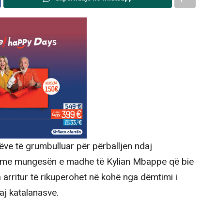
rëve të grumbulluar për përballjen ndaj
r, me mungesën e madhe të Kylian Mbappe që bie
arritur të rikuperohet në kohë nga dëmtimi i
j katalanasve.