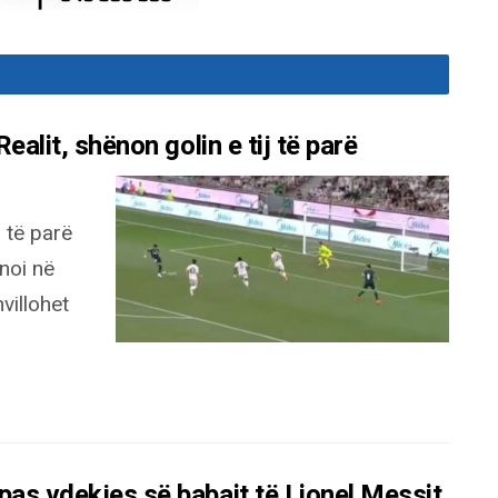
ealit, shënon golin e tij të parë
j të parë
ënoi në
villohet
pas vdekjes së babait të Lionel Messit