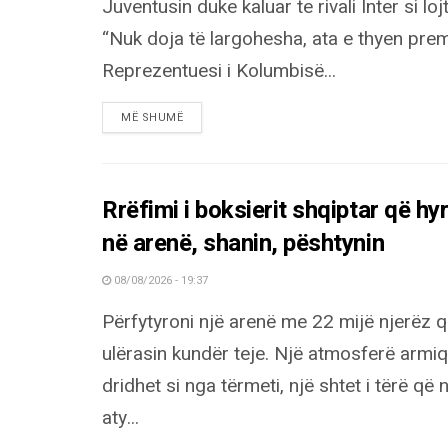
Juventusin duke kaluar te rivali Inter si lojta
“Nuk doja të largohesha, ata e thyen prem
Reprezentuesi i Kolumbisë...
DETAILS
MË SHUMË
Rrëfimi i boksierit shqiptar që hy
në arenë, shanin, pështynin
08/08/2026 - 19:37
Përfytyroni një arenë me 22 mijë njerëz 
ulërasin kundër teje. Një atmosferë armi
dridhet si nga tërmeti, një shtet i tërë që 
aty...