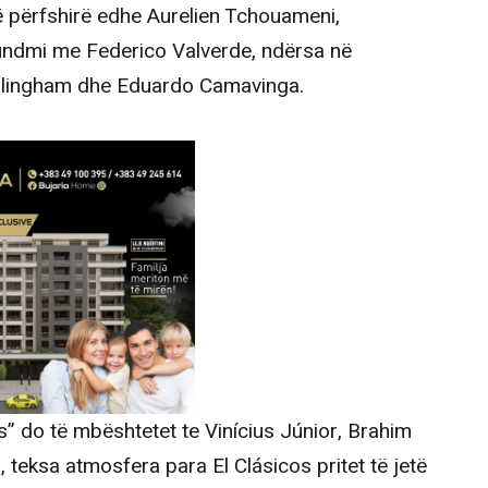
ë përfshirë edhe Aurelien Tchouameni,
 fundmi me Federico Valverde, ndërsa në
llingham dhe Eduardo Camavinga.
os” do të mbështetet te Vinícius Júnior, Brahim
, teksa atmosfera para El Clásicos pritet të jetë