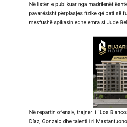
Në listën e publikuar nga madrilenët ësht
pavarësisht përplasjes fizike që pati së
mesfushë spikasin edhe emra si Jude Be
Në repartin ofensiv, trajneri i “Los Blanc
Díaz, Gonzalo dhe talenti i ri Mastantuono