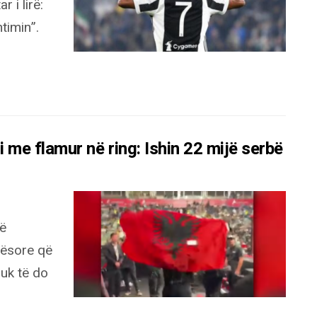
r i lirë:
timin”.
ri me flamur në ring: Ishin 22 mijë serbë
që
qësore që
nuk të do