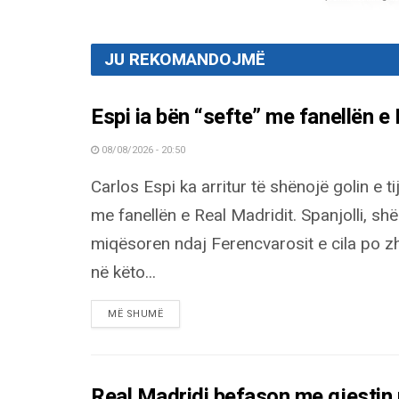
JU REKOMANDOJMË
Espi ia bën “sefte” me fanellën e R
08/08/2026 - 20:50
Carlos Espi ka arritur të shënojë golin e ti
me fanellën e Real Madridit. Spanjolli, sh
miqësoren ndaj Ferencvarosit e cila po zh
në këto...
DETAILS
MË SHUMË
Real Madridi befason me gjestin 