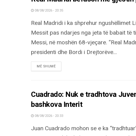
08/08/2026 - 20:35
Real Madridi i ka shprehur ngushëllimet L
Messit pas ndarjes nga jeta të babait të t
Messi, në moshën 68-vjeçare. “Real Madr
presidenti dhe Bordi i Drejtorëve...
DETAILS
MË SHUMË
Cuadrado: Nuk e tradhtova Juvent
bashkova Interit
08/08/2026 - 20:33
Juan Cuadrado mohon se e ka “tradhtuar