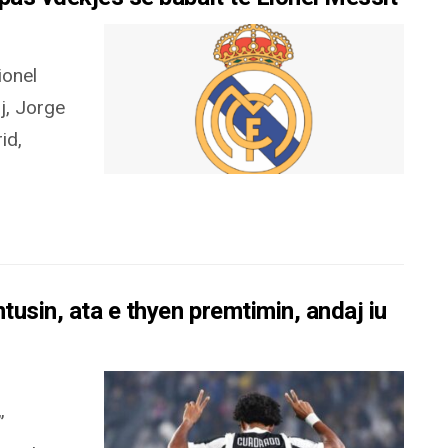
ionel
ij, Jorge
id,
usin, ata e thyen premtimin, andaj iu
”