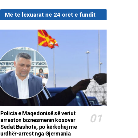
Më të lexuarat në 24 orët e fundit
Policia e Maqedonisë së veriut
arreston biznesmenin kosovar
Sedat Bashota, po kërkohej me
urdhër-arrest nga Gjermania