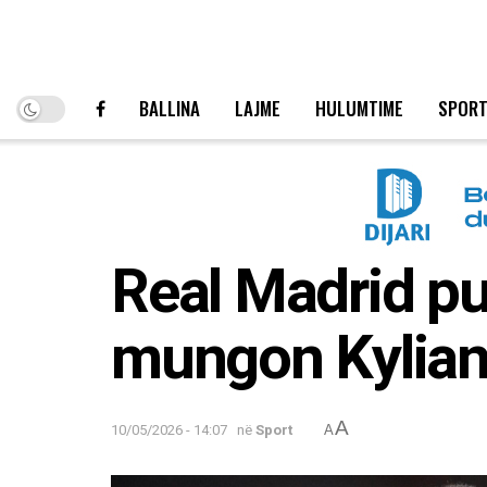
BALLINA
LAJME
HULUMTIME
SPOR
Real Madrid pub
mungon Kylia
A
10/05/2026 - 14:07
në
Sport
A