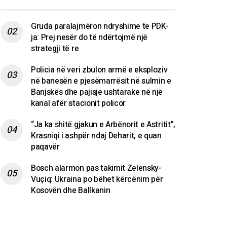
Gruda paralajmëron ndryshime te PDK-
ja: Prej nesër do të ndërtojmë një
strategji të re
Policia në veri zbulon armë e eksploziv
në banesën e pjesëmarrësit në sulmin e
Banjskës dhe pajisje ushtarake në një
kanal afër stacionit policor
“Ja ka shitë gjakun e Arbënorit e Astritit”,
Krasniqi i ashpër ndaj Deharit, e quan
paqavër
Bosch alarmon pas takimit Zelensky-
Vuçiq: Ukraina po bëhet kërcënim për
Kosovën dhe Ballkanin