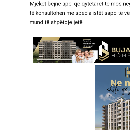
Mjekët bëjnë apel që qytetarët të mos n
të konsultohen me specialistët sapo të vë
mund të shpëtojë jetë.