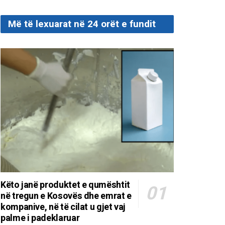
Më të lexuarat në 24 orët e fundit
Këto janë produktet e qumështit
në tregun e Kosovës dhe emrat e
kompanive, në të cilat u gjet vaj
palme i padeklaruar