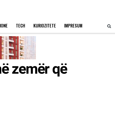
IONE
TECH
KURIOZITETE
IMPRESUM
në zemër që