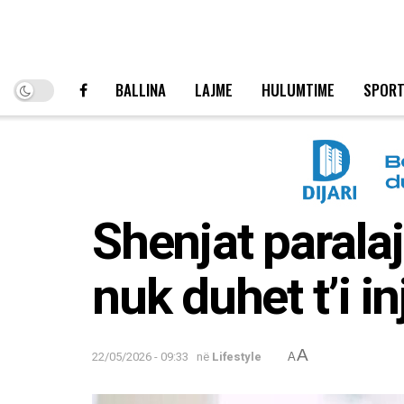
BALLINA
LAJME
HULUMTIME
SPOR
Shenjat parala
nuk duhet t’i in
A
22/05/2026 - 09:33
në
Lifestyle
A