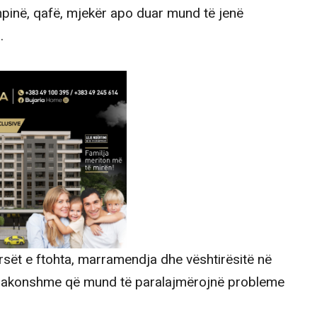
hpinë, qafë, mjekër apo duar mund të jenë
.
rsët e ftohta, marramendja dhe vështirësitë në
zakonshme që mund të paralajmërojnë probleme