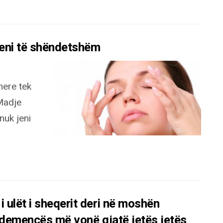
jeni të shëndetshëm
here tek
Madje
nuk jeni
ulët i sheqerit deri në moshën
 demencës më vonë gjatë jetës jetës