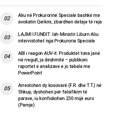
Aliu në Prokurorinë Speciale bashkë me
avokatin Qerkini, zbardhen detaje të reja
LAJMI I FUNDIT: Ish-Ministri Liburn Aliu
intervistohet nga Prokuroria Speciale
ABI i reagon AUV-it: Produktet tona janë
në rregull, ja dëshmitë – publikoni
raportet e analizave e jo tabela me
PowerPoint
Arrestohen dy kosovarë (F.R. dhe T.T.) në
Shkup, dyshohen për falsifikim të
parave, iu konfiskohen 230 mijë euro
(Pamje)