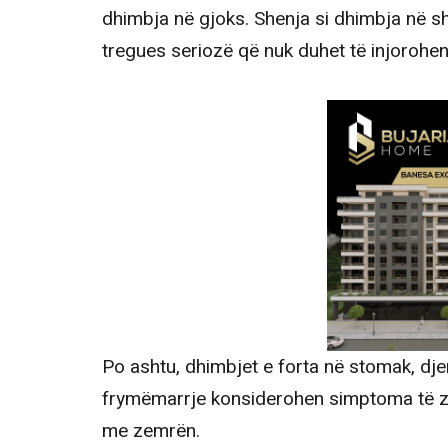
dhimbja në gjoks. Shenja si dhimbja në s
tregues seriozë që nuk duhet të injorohen
Po ashtu, dhimbjet e forta në stomak, dje
frymëmarrje konsiderohen simptoma të 
me zemrën.