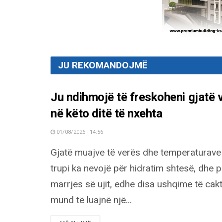
JU REKOMANDOJMË
Ju ndihmojë të freskoheni gjatë 
në këto ditë të nxehta
01/08/2026 - 14:56
Gjatë muajve të verës dhe temperaturave t
trupi ka nevojë për hidratim shtesë, dhe 
marrjes së ujit, edhe disa ushqime të cak
mund të luajnë një...