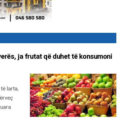
verës, ja frutat që duhet të konsumoni
ë larta,
përveç
tuara