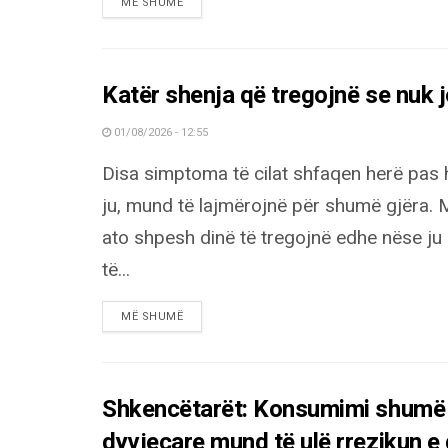
DETAILS
MË SHUMË
Katër shenja që tregojnë se nuk 
01/08/2026 - 12:55
Disa simptoma të cilat shfaqen herë pas 
ju, mund të lajmërojnë për shumë gjëra. 
ato shpesh dinë të tregojnë edhe nëse ju 
të...
DETAILS
MË SHUMË
Shkencëtarët: Konsumimi shumë i 
dyvjeçare mund të ulë rrezikun e