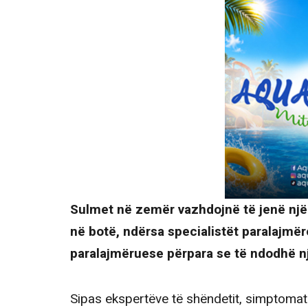
Sulmet në zemër vazhdojnë të jenë një
në botë, ndërsa specialistët paralajmër
paralajmëruese përpara se të ndodhë nj
Sipas ekspertëve të shëndetit, simptomat