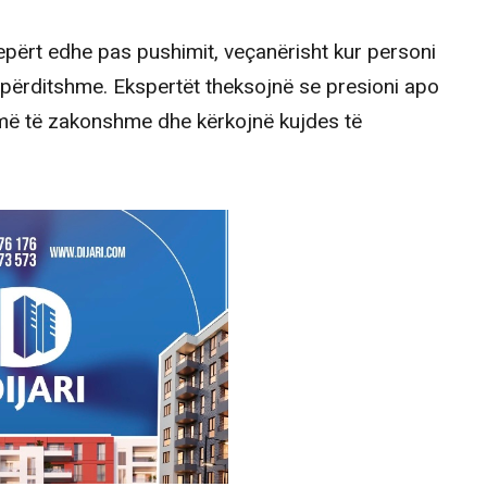
tepërt edhe pas pushimit, veçanërisht kur personi
 të përditshme. Ekspertët theksojnë se presioni apo
më të zakonshme dhe kërkojnë kujdes të