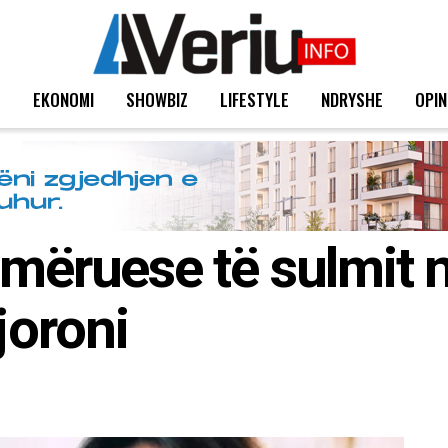
T
EKONOMI
SHOWBIZ
LIFESTYLE
NDRYSHE
OPIN
jmëruese të sulmit 
joroni