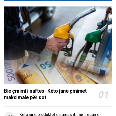
Bie çmimi i naftës- Këto janë çmimet
maksimale për sot
Këto janë produktet e qumështit në tregun e