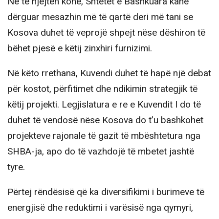
Në të njëjtën kohë, Shtetet e Bashkuara kanë
dërguar mesazhin më të qartë deri më tani se
Kosova duhet të veprojë shpejt nëse dëshiron të
bëhet pjesë e këtij zinxhiri furnizimi.
Në këto rrethana, Kuvendi duhet të hapë një debat
për kostot, përfitimet dhe ndikimin strategjik të
këtij projekti. Legjislatura e re e Kuvendit I do të
duhet të vendosë nëse Kosova do t’u bashkohet
projekteve rajonale të gazit të mbështetura nga
SHBA-ja, apo do të vazhdojë të mbetet jashtë
tyre.
Përtej rëndësisë që ka diversifikimi i burimeve të
energjisë dhe reduktimi i varësisë nga qymyri,