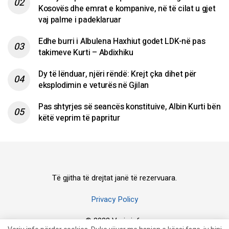
Kosovës dhe emrat e kompanive, në të cilat u gjet
vaj palme i padeklaruar
Edhe burri i Albulena Haxhiut godet LDK-në pas
takimeve Kurti – Abdixhiku
Dy të lënduar, njëri rëndë: Krejt çka dihet për
eksplodimin e veturës në Gjilan
Pas shtyrjes së seancës konstituive, Albin Kurti bën
këtë veprim të papritur
Të gjitha të drejtat janë të rezervuara.
Privacy Policy
© 2023 Veriu.info