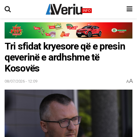
Tri sfidat kryesore që e presin
qeverinë e ardhshme të
Kosovës
A
08/07/2026 - 12:09
A