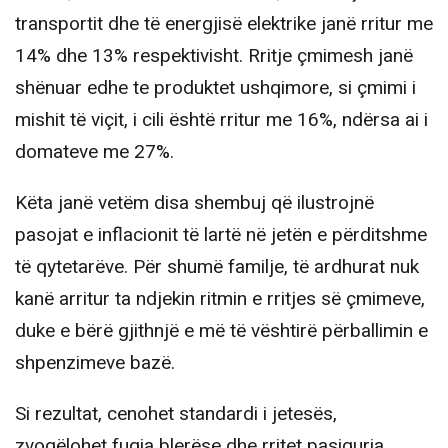
transportit dhe të energjisë elektrike janë rritur me
14% dhe 13% respektivisht. Rritje çmimesh janë
shënuar edhe te produktet ushqimore, si çmimi i
mishit të viçit, i cili është rritur me 16%, ndërsa ai i
domateve me 27%.
Këta janë vetëm disa shembuj që ilustrojnë
pasojat e inflacionit të lartë në jetën e përditshme
të qytetarëve. Për shumë familje, të ardhurat nuk
kanë arritur ta ndjekin ritmin e rritjes së çmimeve,
duke e bërë gjithnjë e më të vështirë përballimin e
shpenzimeve bazë.
Si rezultat, cenohet standardi i jetesës,
zvogëlohet fuqia blerëse dhe rritet pasiguria