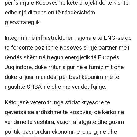
përfshirja e Kosovës në këtë projekt do të kishte
edhe një dimension të rëndësishëm
gjeostrategjik.
Integrimi në infrastrukturën rajonale të LNG-së do
ta forconte pozitën e Kosovës si një partner më i
rëndësishëm në tregun energjetik të Europës
Juglindore, duke rritur sigurinë e furnizimit dhe
duke krijuar mundësi për bashkëpunim më të
ngushtë SHBA-në dhe me vendet fqinje.
Këto janë vetëm tri nga sfidat kryesore të
qeverisë së ardhshme të Kosovës, që kërkojnë
vendime të vështira, vizion afatgjatë dhe guxim
politik, pasi prekin ekonominë, energjinë dhe