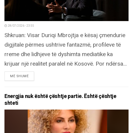
28/07/2026 - 23:55
Shkruan: Visar Duriqi Mbrojtja e kësaj çmendurie
digjitale përmes ushtrive fantazmë, profileve të
rreme dhe lidhjeve të dyshimta mediatike ka
krijuar një realitet paralel në Kosovë. Por ndërsa...
DETAILS
MË SHUMË
Energjia nuk është çështje partie. Është çështje
shteti