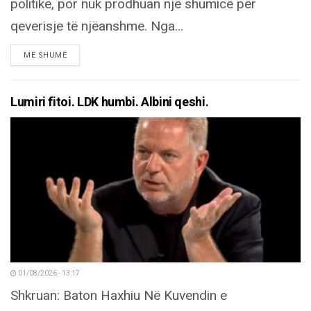
politike, por nuk prodhuan një shumicë për
qeverisje të njëanshme. Nga...
DETAILS
MË SHUMË
Lumiri fitoi. LDK humbi. Albini qeshi.
01/08/2026 - 13:17
Shkruan: Baton Haxhiu Në Kuvendin e