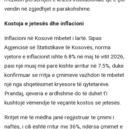
vendin në zgjedhjet e parakohshme.
Kostoja e jetesës dhe inflacioni
Inflacioni në Kosovë mbetet i lartë. Sipas
Agjencisë së Statistikave të Kosovës, norma
vjetore e inflacionit ishte 6.8% në maj të vitit 2026,
pasi një muaj më parë kishte arritur në 7.5%, duke
konfirmuar se rritja e çmimeve vazhdon të mbetet
një nga shqetësimet kryesore të qytetarëve.
Prandaj, qeveria e ardhshme do të duhet t’i
kushtojë vëmendje të veçantë kostos së jetesës.
Rritjet më të mëdha janë regjistruar te çmimi i
naftës, i cili është rritur me 36%, ndërsa çmimet e