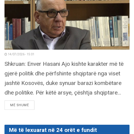
14/07/2026 - 15:01
Shkruan: Enver Hasani Ajo kishte karakter më të
gjerë politik dhe përfshinte shqiptarë nga viset
jashtë Kosovës, duke synuar barazi kombëtare
dhe politike. Për këtë arsye, çështja shqiptare...
DETAILS
MË SHUMË
Më të lexuarat në 24 orët e fundit