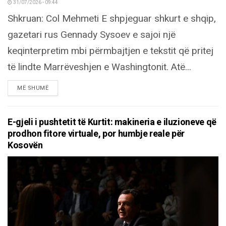
31/07/2026 - 09:44
Shkruan: Col Mehmeti E shpjeguar shkurt e shqip,
gazetari rus Gennady Sysoev e sajoi një
keqinterpretim mbi përmbajtjen e tekstit që pritej
të lindte Marrëveshjen e Washingtonit. Atë...
DETAILS
MË SHUMË
E-gjeli i pushtetit të Kurtit: makineria e iluzioneve që
prodhon fitore virtuale, por humbje reale për
Kosovën