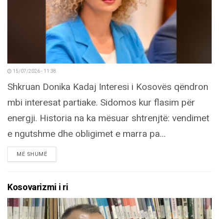
15/07/2026 - 11:38
Shkruan Donika Kadaj Interesi i Kosovës qëndron
mbi interesat partiake. Sidomos kur flasim për
energji. Historia na ka mësuar shtrenjtë: vendimet
e ngutshme dhe obligimet e marra pa...
DETAILS
MË SHUMË
Kosovarizmi i ri