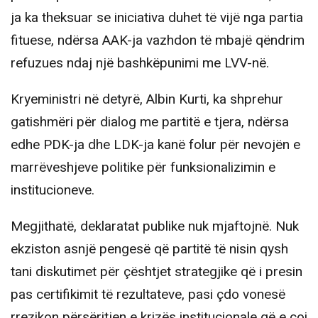
ja ka theksuar se iniciativa duhet të vijë nga partia
fituese, ndërsa AAK-ja vazhdon të mbajë qëndrim
refuzues ndaj një bashkëpunimi me LVV-në.
Kryeministri në detyrë, Albin Kurti, ka shprehur
gatishmëri për dialog me partitë e tjera, ndërsa
edhe PDK-ja dhe LDK-ja kanë folur për nevojën e
marrëveshjeve politike për funksionalizimin e
institucioneve.
Megjithatë, deklaratat publike nuk mjaftojnë. Nuk
ekziston asnjë pengesë që partitë të nisin qysh
tani diskutimet për çështjet strategjike që i presin
pas certifikimit të rezultateve, pasi çdo vonesë
rrezikon përsëritjen e krizës institucionale që e çoi