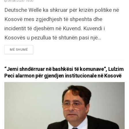
09/08/2026 - 16:00
Deutsche Welle ka shkruar për krizën politike në
Kosovë mes zgjedhjesh të shpeshta dhe
incidentit të djeshëm në Kuvend. Kuvendi i
Kosovës u pezullua të shtunën pasi një...
DETAILS
MË SHUMË
“Jemi shndërruar në bashkësi të komunave”, Lulzim
Peci alarmon për gjendjen institucionale në Kosovë