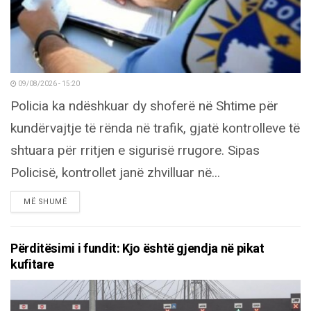
09/08/2026 - 15:20
Policia ka ndëshkuar dy shoferë në Shtime për
kundërvajtje të rënda në trafik, gjatë kontrolleve të
shtuara për rritjen e sigurisë rrugore. Sipas
Policisë, kontrollet janë zhvilluar në...
DETAILS
MË SHUMË
Përditësimi i fundit: Kjo është gjendja në pikat
kufitare