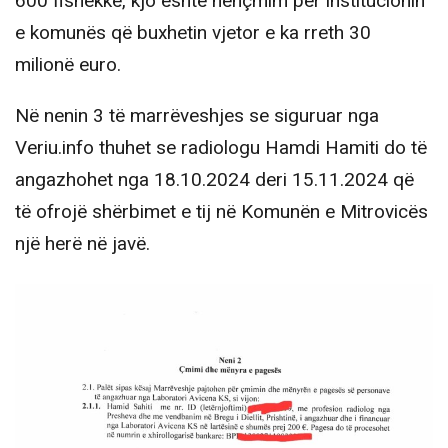
600 fishekkë, kjo është nënçmim për institucionin
e komunës që buxhetin vjetor e ka rreth 30
milionë euro.
Në nenin 3 të marrëveshjes se siguruar nga
Veriu.info thuhet se radiologu Hamdi Hamiti do të
angazhohet nga 18.10.2024 deri 15.11.2024 që
të ofrojë shërbimet e tij në Komunën e Mitrovicës
një herë në javë.