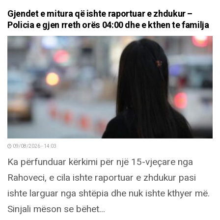
Gjendet e mitura që ishte raportuar e zhdukur –
Policia e gjen rreth orës 04:00 dhe e kthen te familja
09/08/2026 - 14:03
Ka përfunduar kërkimi për një 15-vjeçare nga
Rahoveci, e cila ishte raportuar e zhdukur pasi
ishte larguar nga shtëpia dhe nuk ishte kthyer më.
Sinjali mëson se bëhet...