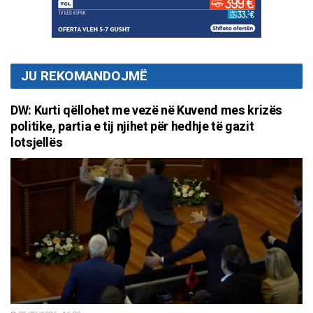
JU REKOMANDOJMË
DW: Kurti qëllohet me vezë në Kuvend mes krizës
politike, partia e tij njihet për hedhje të gazit
lotsjellës