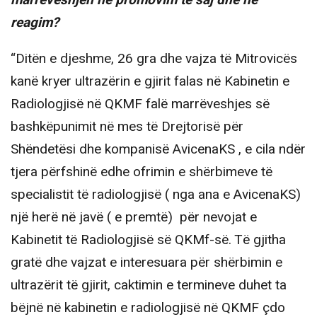
marrëveshjen në promovim të saj dhe në
reagim?
“Ditën e djeshme, 26 gra dhe vajza të Mitrovicës
kanë kryer ultrazërin e gjirit falas në Kabinetin e
Radiologjisë në QKMF falë marrëveshjes së
bashkëpunimit në mes të Drejtorisë për
Shëndetësi dhe kompanisë AvicenaKS , e cila ndër
tjera përfshinë edhe ofrimin e shërbimeve të
specialistit të radiologjisë ( nga ana e AvicenaKS)
një herë në javë ( e premtë) për nevojat e
Kabinetit të Radiologjisë së QKMf-së. Të gjitha
gratë dhe vajzat e interesuara për shërbimin e
ultrazërit të gjirit, caktimin e termineve duhet ta
bëjnë në kabinetin e radiologjisë në QKMF çdo