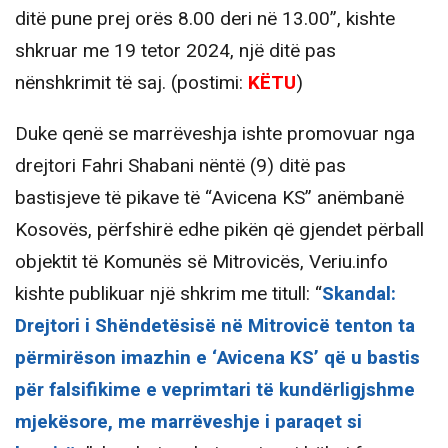
ditë pune prej orës 8.00 deri në 13.00”, kishte
shkruar me 19 tetor 2024, një ditë pas
nënshkrimit të saj. (postimi:
KËTU
)
Duke qenë se marrëveshja ishte promovuar nga
drejtori Fahri Shabani nëntë (9) ditë pas
bastisjeve të pikave të “Avicena KS” anëmbanë
Kosovës, përfshirë edhe pikën që gjendet përball
objektit të Komunës së Mitrovicës, Veriu.info
kishte publikuar një shkrim me titull: “
Skandal:
Drejtori i Shëndetësisë në Mitrovicë tenton ta
përmirëson imazhin e ‘Avicena KS’ që u bastis
për falsifikime e veprimtari të kundërligjshme
mjekësore, me marrëveshje i paraqet si