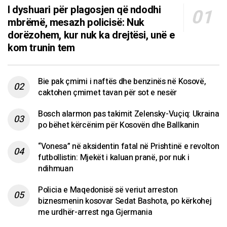
I dyshuari për plagosjen që ndodhi
mbrëmë, mesazh policisë: Nuk
dorëzohem, kur nuk ka drejtësi, unë e
kom trunin tem
Bie pak çmimi i naftës dhe benzinës në Kosovë,
caktohen çmimet tavan për sot e nesër
Bosch alarmon pas takimit Zelensky-Vuçiq: Ukraina
po bëhet kërcënim për Kosovën dhe Ballkanin
“Vonesa” në aksidentin fatal në Prishtinë e revolton
futbollistin: Mjekët i kaluan pranë, por nuk i
ndihmuan
Policia e Maqedonisë së veriut arreston
biznesmenin kosovar Sedat Bashota, po kërkohej
me urdhër-arrest nga Gjermania