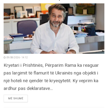
09/08/2026 - 14:12
Kryetari i Prishtinës, Përparim Rama ka reaguar
pas largimit të flamurit të Ukrainës nga objekti i
një hoteli në qendër të kryeqytetit. Ky veprim ka
ardhur pas deklaratave...
DETAILS
MË SHUMË