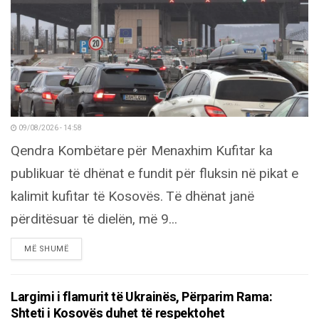
09/08/2026 - 14:58
Qendra Kombëtare për Menaxhim Kufitar ka
publikuar të dhënat e fundit për fluksin në pikat e
kalimit kufitar të Kosovës. Të dhënat janë
përditësuar të dielën, më 9...
DETAILS
MË SHUMË
Largimi i flamurit të Ukrainës, Përparim Rama:
Shteti i Kosovës duhet të respektohet