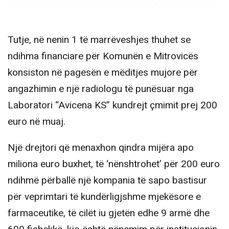
Tutje, në nenin 1 të marrëveshjes thuhet se
ndihma financiare për Komunën e Mitrovicës
konsiston në pagesën e mëditjes mujore për
angazhimin e një radiologu të punësuar nga
Laboratori “Avicena KS” kundrejt çmimit prej 200
euro në muaj.
Një drejtori që menaxhon qindra mijëra apo
miliona euro buxhet, të ‘nënshtrohet’ për 200 euro
ndihmë përballë një kompania të sapo bastisur
për veprimtari të kundërligjshme mjekësore e
farmaceutike, të cilët iu gjetën edhe 9 armë dhe