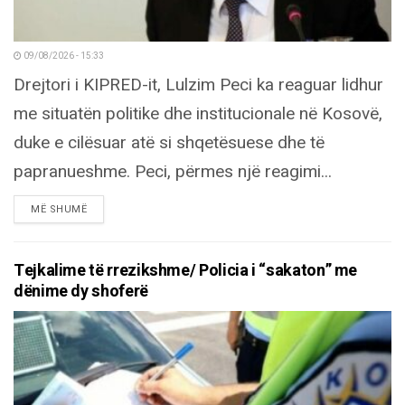
09/08/2026 - 15:33
Drejtori i KIPRED-it, Lulzim Peci ka reaguar lidhur
me situatën politike dhe institucionale në Kosovë,
duke e cilësuar atë si shqetësuese dhe të
papranueshme. Peci, përmes një reagimi...
DETAILS
MË SHUMË
Tejkalime të rrezikshme/ Policia i “sakaton” me
dënime dy shoferë