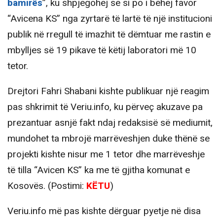
bamirës
”, ku shpjegohej se si po i bëhej favor
“Avicena KS” nga zyrtarë të lartë të një institucioni
publik në rregull të imazhit të dëmtuar me rastin e
mbylljes së 19 pikave të këtij laboratori më 10
tetor.
Drejtori Fahri Shabani kishte publikuar një reagim
pas shkrimit të Veriu.info, ku përveç akuzave pa
prezantuar asnjë fakt ndaj redaksisë së mediumit,
mundohet ta mbrojë marrëveshjen duke thënë se
projekti kishte nisur me 1 tetor dhe marrëveshje
të tilla “Avicen KS” ka me të gjitha komunat e
Kosovës. (Postimi:
KËTU
)
Veriu.info më pas kishte dërguar pyetje në disa