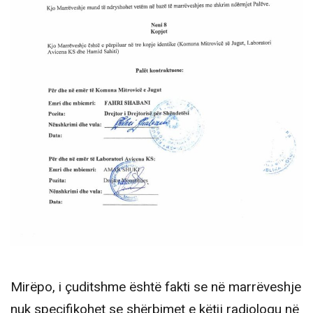
Mirëpo, i çuditshme është fakti se në marrëveshje
nuk specifikohet se shërbimet e këtij radiologu në