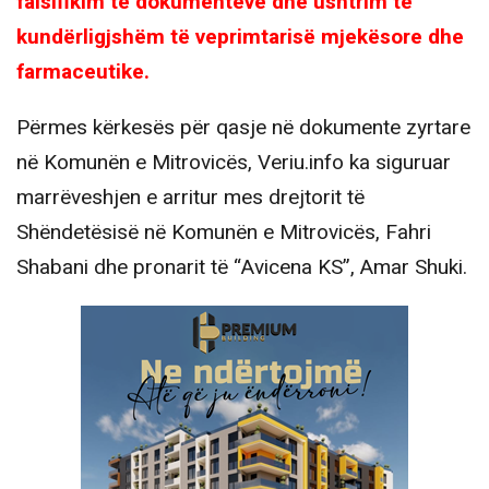
falsifikim të dokumenteve dhe ushtrim të
kundërligjshëm të veprimtarisë mjekësore dhe
farmaceutike.
Përmes kërkesës për qasje në dokumente zyrtare
në Komunën e Mitrovicës, Veriu.info ka siguruar
marrëveshjen e arritur mes drejtorit të
Shëndetësisë në Komunën e Mitrovicës, Fahri
Shabani dhe pronarit të “Avicena KS”, Amar Shuki.