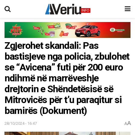
Zgjerohet skandali: Pas
bastisjeve nga policia, zbulohet
se “Avicena” futi për 200 euro
ndihmë në marrëveshje
drejtorin e Shëndetësisë së
Mitrovicës për t’u paraqitur si
bamirës (Dokument)
A
28/10/2024 - 16:47
A