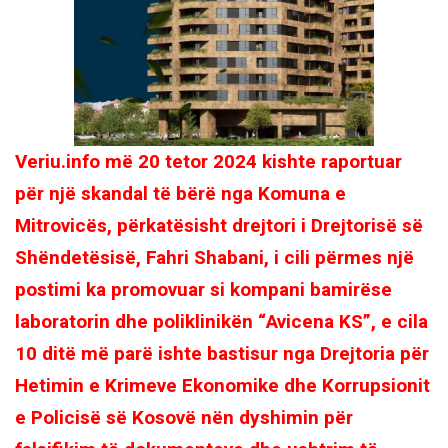
Veriu.info më 20 tetor 2024 kishte raportuar
për një skandal të bërë nga Komuna e
Mitrovicës, përkatësisht drejtori i Drejtorisë së
Shëndetësisë, Fahri Shabani, i cili përmes një
postimi ka promovuar si kompani bamirëse
laboratorin dhe poliklinikën “Avicena KS”, e cila
10 ditë më parë ishte bastisur nga Drejtoria për
Hetimin e Krimeve Ekonomike dhe Korrupsionit
e Policisë së Kosovë nën dyshimin për