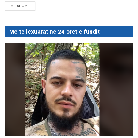
DETAILS
MË SHUMË
Më të lexuarat në 24 orët e fundit