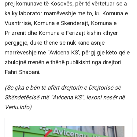
prej komunave të Kosovës, për të vërtetuar se a
ka ky laborator marrëveshje me to, ku Komuna e
Vushtrrisë, Komuna e Skenderajt, Komuna e
Prizrenit dhe Komuna e Ferizajt kishin kthyer
përgjigje, duke thënë se nuk kanë asnjë
marrëveshje me “Avicena KS’, përgjigje këto që e
zbulojnë rrenën e thënë publikisht nga drejtori
Fahri Shabani.
(Se çka e bën të afërt drejtorin e Drejtorisë së
Shëndetësisë më “Avicena KS”, lexoni nesër në
Veriu.info)