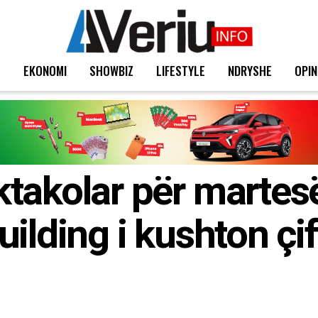
T
EKONOMI
SHOWBIZ
LIFESTYLE
NDRYSHE
OPIN
takolar për martes
ilding i kushton çif