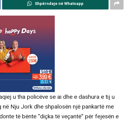
Shpërndaje në Whatsapp
aqiej u tha policëve se ai dhe e dashura e tij u
ng në Nju Jork dhe shpalosën një pankartë me
nte të bënte “diçka të veçantë” për fejesën e