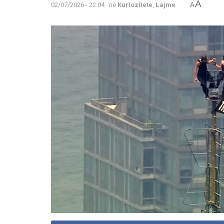
A
02/07/2026 - 22:04
në
Kuriozitete
,
Lajme
A