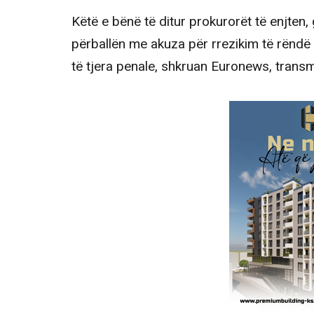
Këtë e bënë të ditur prokurorët të enjten, g
përballën me akuza për rrezikim të rëndë 
të tjera penale, shkruan Euronews, trans