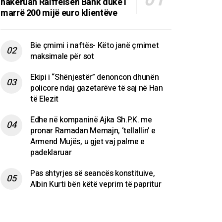
hakeruan Raiffeisen Bank duke i
marrë 200 mijë euro klientëve
Bie çmimi i naftës- Këto janë çmimet
maksimale për sot
Ekipi i “Shënjestër” denoncon dhunën
policore ndaj gazetarëve të saj në Han
të Elezit
Edhe në kompaninë Ajka Sh.P.K. me
pronar Ramadan Memajn, ‘tellallin’ e
Armend Mujës, u gjet vaj palme e
padeklaruar
Pas shtyrjes së seancës konstituive,
Albin Kurti bën këtë veprim të papritur