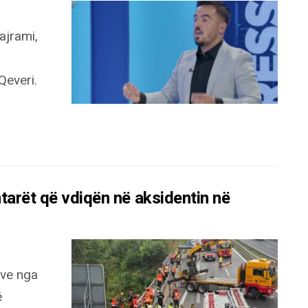
ajrami,
everi.
tarët që vdiqën në aksidentin në
sve nga
ë