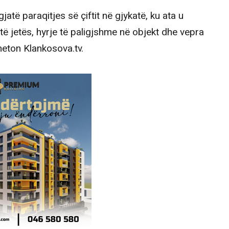
jatë paraqitjes së çiftit në gjykatë, ku ata u
të jetës, hyrje të paligjshme në objekt dhe vepra
meton Klankosova.tv.