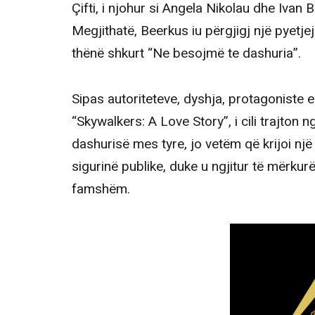
Çifti, i njohur si Angela Nikolau dhe Ivan 
Megjithatë, Beerkus iu përgjigj një pyetje
thënë shkurt “Ne besojmë te dashuria”.
Sipas autoriteteve, dyshja, protagoniste e 
“Skywalkers: A Love Story”, i cili trajton n
dashurisë mes tyre, jo vetëm që krijoi një
sigurinë publike, duke u ngjitur të mërkur
famshëm.