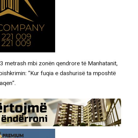
 443 metrash mbi zonën qendrore të Manhatanit,
ishkrimin: “Kur fuqia e dashurisë ta mposhtë
paqen”.