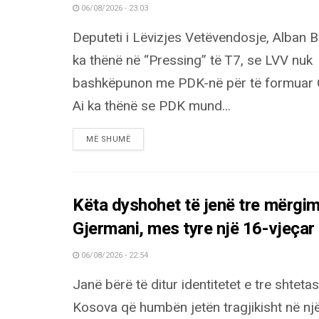
06/08/2026 - 23:03
Deputeti i Lëvizjes Vetëvendosje, Alban B
ka thënë në “Pressing” të T7, se LVV nuk
bashkëpunon me PDK-në për të formuar Q
Ai ka thënë se PDK mund...
DETAILS
MË SHUMË
Këta dyshohet të jenë tre mërgim
Gjermani, mes tyre një 16-vjeçar
06/08/2026 - 22:54
Janë bërë të ditur identitetet e tre shteta
Kosova që humbën jetën tragjikisht në nj