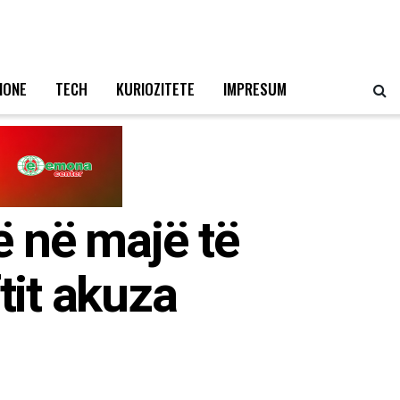
IONE
TECH
KURIOZITETE
IMPRESUM
ë në majë të
tit akuza