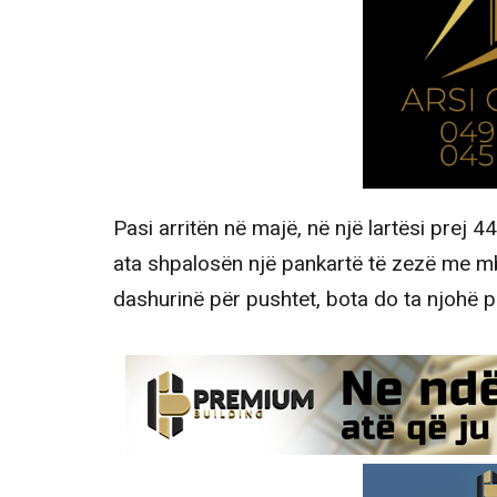
Pasi arritën në majë, në një lartësi prej
ata shpalosën një pankartë të zezë me mb
dashurinë për pushtet, bota do ta njohë 