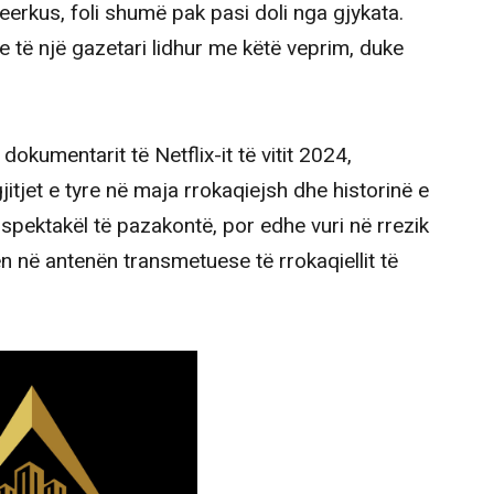
Beerkus, foli shumë pak pasi doli nga gjykata.
je të një gazetari lidhur me këtë veprim, duke
dokumentarit të Netflix-it të vitit 2024,
gjitjet e tyre në maja rrokaqiejsh dhe historinë e
 spektakël të pazakontë, por edhe vuri në rrezik
ën në antenën transmetuese të rrokaqiellit të