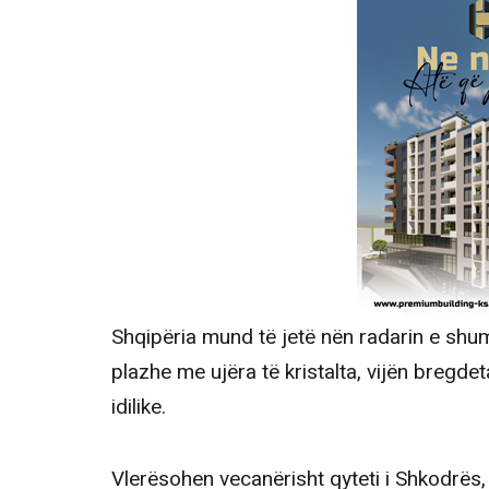
Shqipëria mund të jetë nën radarin e shu
plazhe me ujëra të kristalta, vijën bregdet
idilike.
Vlerësohen vecanërisht qyteti i Shkodrës