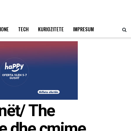
IONE
TECH
KURIOZITETE
IMPRESUM
nët/ The
ke dhe çmime