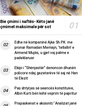
Bie çmimi i naftës- Këto janë
çmimet maksimale për sot
Edhe në kompaninë Ajka Sh.P.K. me
pronar Ramadan Memajn, ‘tellallin’ e
Armend Mujës, u gjet vaj palme e
padeklaruar
Ekipi i “Shënjestër” denoncon dhunën
policore ndaj gazetarëve të saj në Han
të Elezit
Pas shtyrjes së seancës konstituive,
Albin Kurti bën këtë veprim të papritur
Prapaskenat e aksionit/ ‘Analizat janë