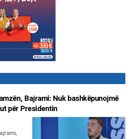
 Hamzën, Bajrami: Nuk bashkëpunojmë
ut për Presidentin
ajrami,