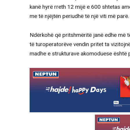
kanë hyrë rreth 12 mijë e 600 shtetas 
me të njëjtën periudhë të një viti më parë.
Ndërkohë që pritshmëritë janë edhe më t
të turoperatorëve vendin pritet ta vizitoj
madhe e strukturave akomoduese është p