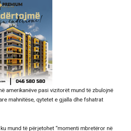
më amerikanëve pasi vizitorët mund të zbulojnë
are mahnitëse, qytetet e gjalla dhe fshatrat
, ku mund të përjetohet “momenti mbretëror në