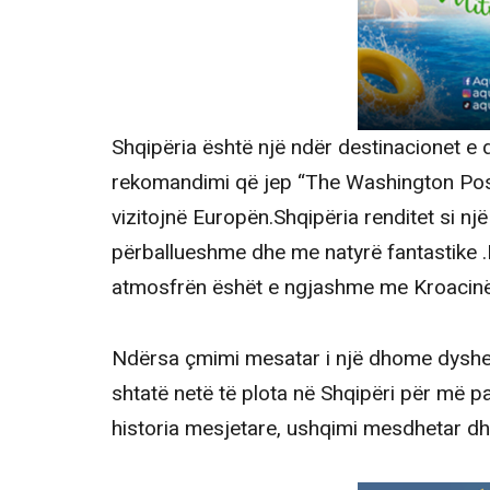
Shqipëria është një ndër destinacionet e
rekomandimi që jep “The Washington Post 
vizitojnë Europën.Shqipëria renditet si n
përballueshme dhe me natyrë fantastike .
atmosfrën ëshët e ngjashme me Kroacinë, 
Ndërsa çmimi mesatar i një dhome dyshe 
shtatë netë të plota në Shqipëri për më p
historia mesjetare, ushqimi mesdhetar dhe