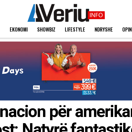
T
EKONOMI
SHOWBIZ
LIFESTYLE
NDRYSHE
OPIN
inacion për amerika
t: Natyrë fantasti