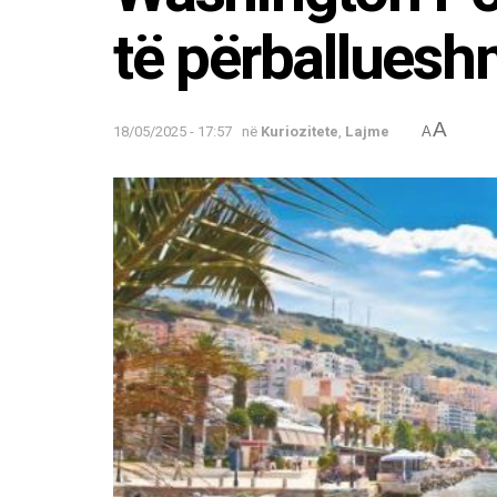
të përballues
A
18/05/2025 - 17:57
në
Kuriozitete
,
Lajme
A