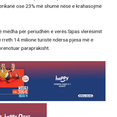
amerikanë ose 23% më shumë nëse e krahasojmë
ë mëdha për periudhën e verës.Sipas vlerësimit
në rreth 14 milione turistë ndërsa pjesa më e
renotuar paraprakisht.