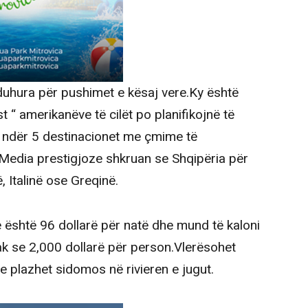
 duhura për pushimet e kësaj vere.Ky është
“ amerikanëve të cilët po planifikojnë të
jë ndër 5 destinacionet me çmime të
Media prestigjoze shkruan se Shqipëria për
Italinë ose Greqinë.
është 96 dollarë për natë dhe mund të kaloni
ak se 2,000 dollarë për person.Vlerësohet
 plazhet sidomos në rivieren e jugut.