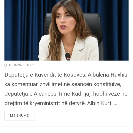
08/08/2026 - 16:22
Deputetja e Kuvendit të Kosovës, Albulena Haxhiu
ka komentuar zhvillimet në seancën konstituive,
deputetja e Aleancës Time Kadrijaj, hodhi vezë në
drejtim të kryeministrit në detyrë, Albin Kurti....
DETAILS
MË SHUMË