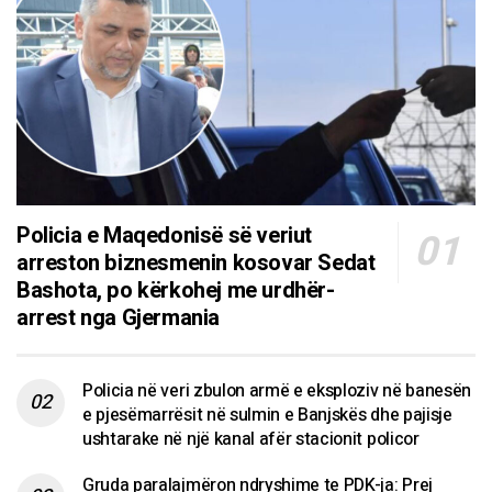
Policia e Maqedonisë së veriut
arreston biznesmenin kosovar Sedat
Bashota, po kërkohej me urdhër-
arrest nga Gjermania
Policia në veri zbulon armë e eksploziv në banesën
e pjesëmarrësit në sulmin e Banjskës dhe pajisje
ushtarake në një kanal afër stacionit policor
Gruda paralajmëron ndryshime te PDK-ja: Prej