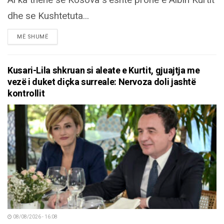
Ai ka thënë se Kosova s’është pronë e Albin Kurtit
dhe se Kushtetuta...
DETAILS
MË SHUMË
Kusari-Lila shkruan si aleate e Kurtit, gjuajtja me
vezë i duket diçka surreale: Nervoza doli jashtë
kontrollit
08/08/2026 - 16:08