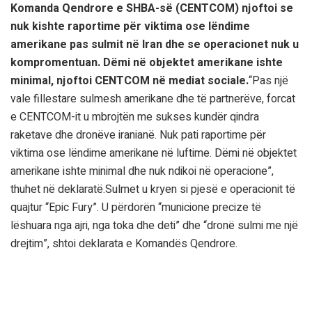
Komanda Qendrore e SHBA-së (CENTCOM) njoftoi se
nuk kishte raportime për viktima ose lëndime
amerikane pas sulmit në Iran dhe se operacionet nuk u
kompromentuan. Dëmi në objektet amerikane ishte
minimal, njoftoi CENTCOM në mediat sociale.
“Pas një
vale fillestare sulmesh amerikane dhe të partnerëve, forcat
e CENTCOM-it u mbrojtën me sukses kundër qindra
raketave dhe dronëve iranianë. Nuk pati raportime për
viktima ose lëndime amerikane në luftime. Dëmi në objektet
amerikane ishte minimal dhe nuk ndikoi në operacione”,
thuhet në deklaratë.Sulmet u kryen si pjesë e operacionit të
quajtur “Epic Fury”. U përdorën “municione precize të
lëshuara nga ajri, nga toka dhe deti” dhe “dronë sulmi me një
drejtim”, shtoi deklarata e Komandës Qendrore.