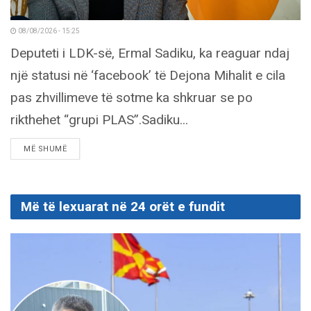
08/08/2026 - 15:25
Deputeti i LDK-së, Ermal Sadiku, ka reaguar ndaj
një statusi në ‘facebook’ të Dejona Mihalit e cila
pas zhvillimeve të sotme ka shkruar se po
rikthehet “grupi PLAS”.Sadiku...
DETAILS
MË SHUMË
Më të lexuarat në 24 orët e fundit