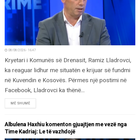
08/08/2026 - 16:47
Kryetari i Komunës së Drenasit, Ramiz Lladrovci,
ka reaguar lidhur me situatën e krijuar së fundmi
në Kuvendin e Kosovës. Përmes një postimi në
Facebook, Lladrovci ka thënë...
DETAILS
MË SHUMË
Albulena Haxhiu komenton gjuajtjen me vezë nga
Time Kadriaj: Le të vazhdojë