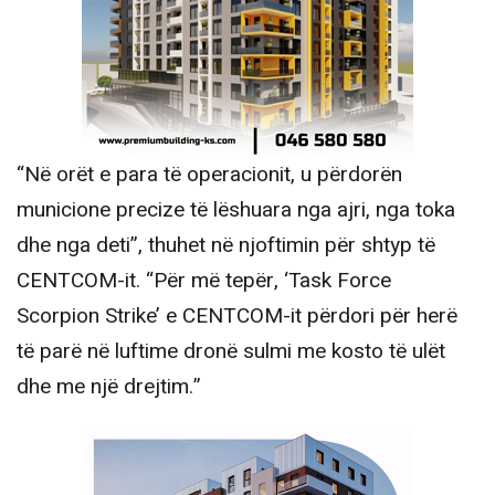
“Në orët e para të operacionit, u përdorën
municione precize të lëshuara nga ajri, nga toka
dhe nga deti”, thuhet në njoftimin për shtyp të
CENTCOM-it. “Për më tepër, ‘Task Force
Scorpion Strike’ e CENTCOM-it përdori për herë
të parë në luftime dronë sulmi me kosto të ulët
dhe me një drejtim.”