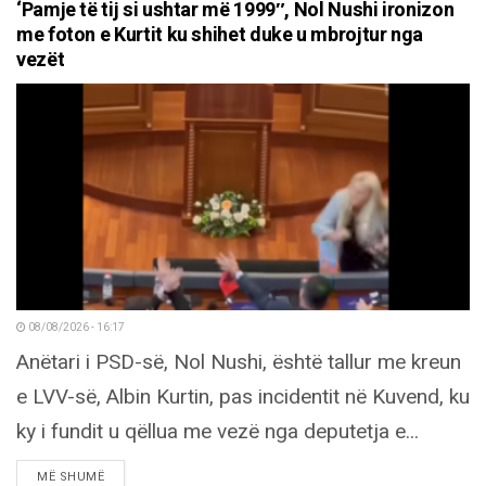
‘Pamje të tij si ushtar më 1999″, Nol Nushi ironizon
me foton e Kurtit ku shihet duke u mbrojtur nga
vezët
08/08/2026 - 16:17
Anëtari i PSD-së, Nol Nushi, është tallur me kreun
e LVV-së, Albin Kurtin, pas incidentit në Kuvend, ku
ky i fundit u qëllua me vezë nga deputetja e...
DETAILS
MË SHUMË