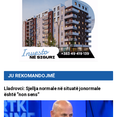
JU REKOMANDOJMË
Lladrovci: Sjellja normale në situatë jonormale
është “non sens”