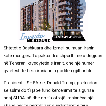
Shtetet e Bashkuara dhe Izraeli sulmuan Iranin
këtë mëngjes. Të paktën tre shpërthime u dëgjuan
në Teheran, kryeqytetin e Iranit, dhe një numër
qytetesh të tjera iraniane u goditën gjithashtu.
Presidenti i SHBA-së, Donald Trump, pretendon
se sulmi do t’i japë fund kërcënimit të sigurisë
ndaj SHBA-së dhe do t’u ofrojë iranianëve një
shans për të përmbysur sundimtarët e tyre.