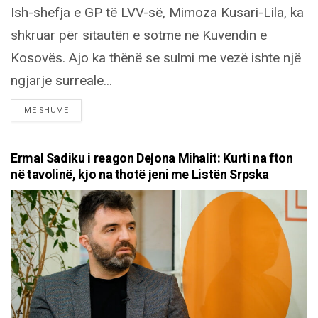
Ish-shefja e GP të LVV-së, Mimoza Kusari-Lila, ka
shkruar për sitautën e sotme në Kuvendin e
Kosovës. Ajo ka thënë se sulmi me vezë ishte një
ngjarje surreale...
DETAILS
MË SHUMË
Ermal Sadiku i reagon Dejona Mihalit: Kurti na fton
në tavolinë, kjo na thotë jeni me Listën Srpska