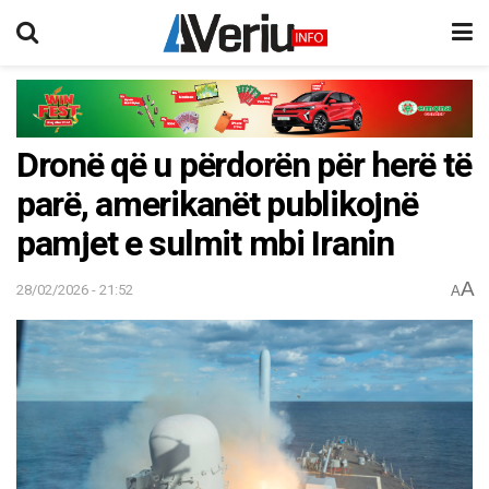
Dronë që u përdorën për herë të
parë, amerikanët publikojnë
pamjet e sulmit mbi Iranin
A
28/02/2026 - 21:52
A