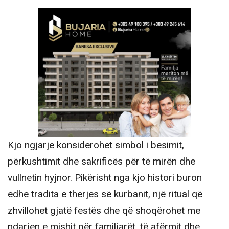
Kjo ngjarje konsiderohet simbol i besimit,
përkushtimit dhe sakrificës për të mirën dhe
vullnetin hyjnor. Pikërisht nga kjo histori buron
edhe tradita e therjes së kurbanit, një ritual që
zhvillohet gjatë festës dhe që shoqërohet me
ndarjen e mishit për familjarët, të afërmit dhe