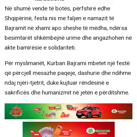
Në shumë vende të botës, përfshirë edhe
Shqipërinë, festa nis me faljen e namazit të
Bajramit në xhami apo sheshe të mëdha, ndërsa
besimtarët shkëmbejnë urime dhe angazhohen në
akte bamirësie e solidariteti.
Për myslimanët, Kurban Bajrami mbetet një festë
që përcjell mesazhe paqeje, dashurie dhe ndihme
ndaj njëri-tjetrit, duke kujtuar rëndësinë e
sakrificës dhe humanizmit në jetën e përditshme.