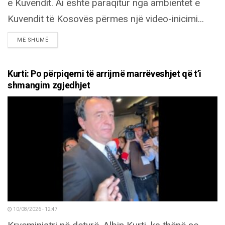
e Kuvendit. Ai është paraqitur nga ambientet e
Kuvendit të Kosovës përmes një video-inicimi...
DETAILS
MË SHUMË
Kurti: Po përpiqemi të arrijmë marrëveshjet që t’i
shmangim zgjedhjet
10/08/2026 - 12:47