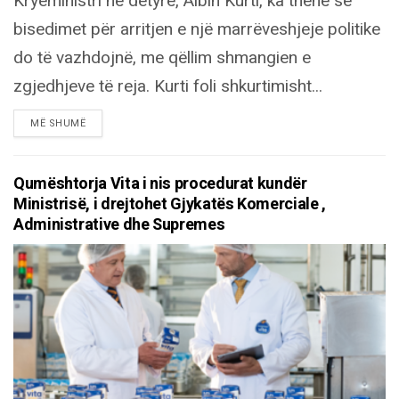
Kryeministri në detyrë, Albin Kurti, ka thënë se
bisedimet për arritjen e një marrëveshjeje politike
do të vazhdojnë, me qëllim shmangien e
zgjedhjeve të reja. Kurti foli shkurtimisht...
DETAILS
MË SHUMË
Qumështorja Vita i nis procedurat kundër
Ministrisë, i drejtohet Gjykatës Komerciale ,
Administrative dhe Supremes