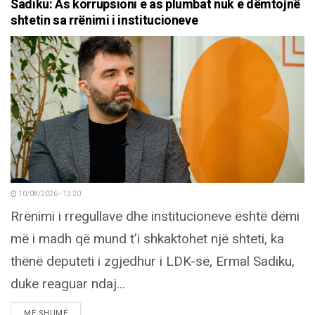
Sadiku: As korrupsioni e as plumbat nuk e dëmtojnë
shtetin sa rrënimi i institucioneve
10/08/2026 - 13:20
Rrënimi i rregullave dhe institucioneve është dëmi
më i madh që mund t’i shkaktohet një shteti, ka
thënë deputeti i zgjedhur i LDK-së, Ermal Sadiku,
duke reaguar ndaj...
DETAILS
MË SHUMË