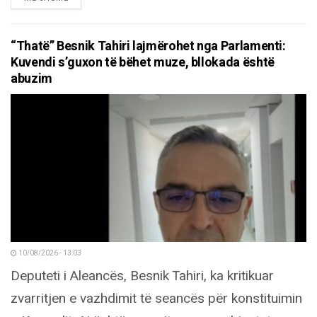
“Thatë” Besnik Tahiri lajmërohet nga Parlamenti:
Kuvendi s’guxon të bëhet muze, bllokada është
abuzim
10/08/2026 - 13:03
Deputeti i Aleancës, Besnik Tahiri, ka kritikuar
zvarritjen e vazhdimit të seancës për konstituimin