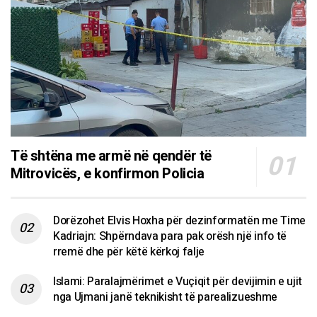
Të shtëna me armë në qendër të
Mitrovicës, e konfirmon Policia
Dorëzohet Elvis Hoxha për dezinformatën me Time
Kadriajn: Shpërndava para pak orësh një info të
rremë dhe për këtë kërkoj falje
Islami: Paralajmërimet e Vuçiqit për devijimin e ujit
nga Ujmani janë teknikisht të parealizueshme