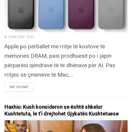
10/08/2026 - 13:33
Apple po përballet me rritje të kostove të
memories DRAM, pasi prodhuesit po i japin
përparësi qendrave të të dhënave për AI. Pas
rritjes së çmimeve të Mac,...
DETAILS
MË SHUMË
Haxhiu: Kush konsideron se është shkelur
Kushtetuta, le t’i drejtohet Gjykatës Kushtetuese