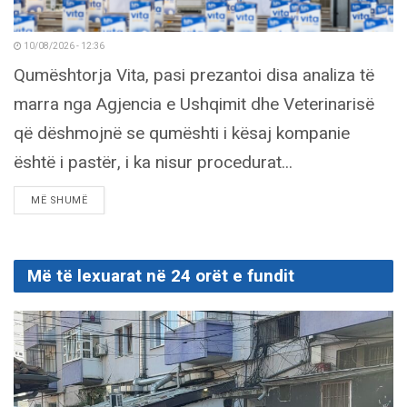
10/08/2026 - 12:36
Qumështorja Vita, pasi prezantoi disa analiza të
marra nga Agjencia e Ushqimit dhe Veterinarisë
që dëshmojnë se qumështi i kësaj kompanie
është i pastër, i ka nisur procedurat...
DETAILS
MË SHUMË
Më të lexuarat në 24 orët e fundit