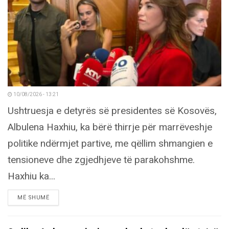
10/08/2026 - 13:21
Ushtruesja e detyrës së presidentes së Kosovës,
Albulena Haxhiu, ka bërë thirrje për marrëveshje
politike ndërmjet partive, me qëllim shmangien e
tensioneve dhe zgjedhjeve të parakohshme.
Haxhiu ka...
DETAILS
MË SHUMË