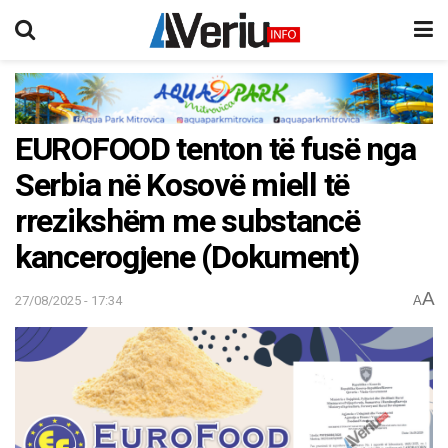
EUROFOOD tenton të fusë nga
Serbia në Kosovë miell të
rrezikshëm me substancë
kancerogjene (Dokument)
A
27/08/2025 - 17:34
A