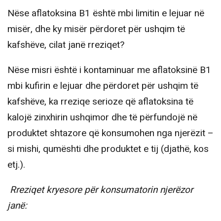
Nëse aflatoksina B1 është mbi limitin e lejuar në
misër, dhe ky misër përdoret për ushqim të
kafshëve, cilat janë rreziqet?
Nëse misri është i kontaminuar me aflatoksinë B1
mbi kufirin e lejuar dhe përdoret për ushqim të
kafshëve, ka rreziqe serioze që aflatoksina të
kalojë zinxhirin ushqimor dhe të përfundojë në
produktet shtazore që konsumohen nga njerëzit –
si mishi, qumështi dhe produktet e tij (djathë, kos
etj.).
Rreziqet kryesore për konsumatorin njerëzor
janë: