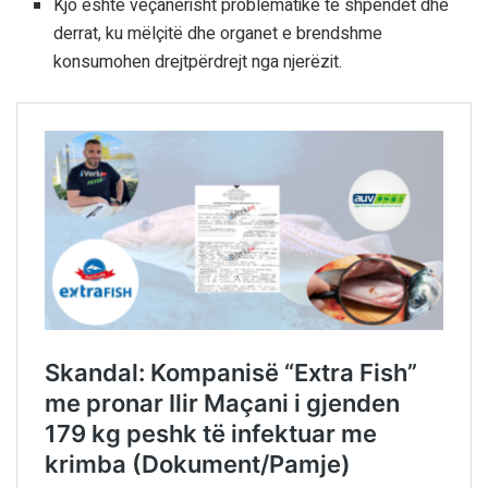
Kjo është veçanërisht problematike te shpendët dhe
derrat, ku mëlçitë dhe organet e brendshme
konsumohen drejtpërdrejt nga njerëzit.