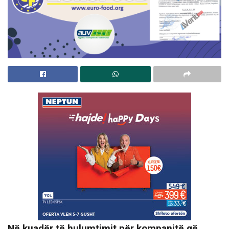
Në kuadër të hulumtimit për kompanitë që