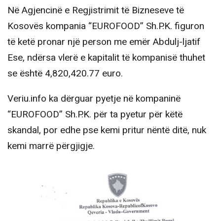
Në Agjencinë e Regjistrimit të Bizneseve të
Kosovës kompania “EUROFOOD” Sh.P.K. figuron
të ketë pronar një person me emër Abdulj-ljatif
Ese, ndërsa vlerë e kapitalit të kompanisë thuhet
se është 4,820,420.77 euro.
Veriu.info ka dërguar pyetje në kompaninë
“EUROFOOD” Sh.P.K. për ta pyetur për këtë
skandal, por edhe pse kemi pritur nëntë ditë, nuk
kemi marrë përgjigje.