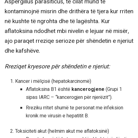
Aspergillus parasiticus, të cilat mund të
kontaminojnë misrin dhe drithëra të tjera kur rriten
në kushte të ngrohta dhe të lagështa. Kur
aflatoksina ndodhet mbi nivelin e lejuar në misër,
ajo paraqet rreziqe serioze për shëndetin e njeriut
dhe kafshëve.
Rreziqet kryesore për shëndetin e njeriut:
Kancer i mëlçisë (hepatokarcinomë)
Aflatoksina B1 është
kancerogjene
(Grupi 1
sipas IARC – “kancerogjen për njerëzit”).
Rreziku rritet shumë te personat me infeksion
kronik me virusin e hepatitit B.
Toksiciteti akut (helmim akut me aflatoksinë)