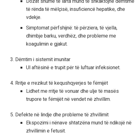
Dozat shumë të larta mund të shkaktojnë dëmtime
të rënda të mëlçisë, insuficiencë hepatike, dhe
vdekje.
Simptomat përfshijnë: të përziera, të vjella,
dhimbje barku, verdhëz, dhe probleme me
koagulimin e gjakut.
Dëmtim i sistemit imunitar
Ul aftësinë e trupit për të luftuar infeksionet.
Rritje e rrezikut të kequshqyerjes te fëmijët
Lidhet me rritje të vonuar dhe ulje të masës
trupore te fëmijët në vendet në zhvillim.
Defekte në lindje dhe probleme të zhvillimit
Ekspozimi i nënave shtatzëna mund të ndikojë në
zhvillimin e fetusit.