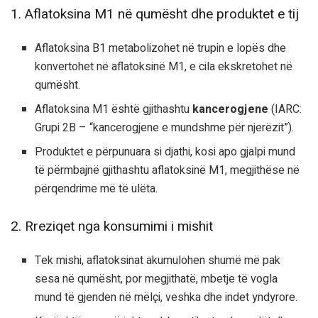
1. Aflatoksina M1 në qumësht dhe produktet e tij
Aflatoksina B1 metabolizohet në trupin e lopës dhe
konvertohet në aflatoksinë M1, e cila ekskretohet në
qumësht.
Aflatoksina M1 është gjithashtu
kancerogjene
(IARC:
Grupi 2B – “kancerogjene e mundshme për njerëzit”).
Produktet e përpunuara si djathi, kosi apo gjalpi mund
të përmbajnë gjithashtu aflatoksinë M1, megjithëse në
përqendrime më të ulëta.
2. Rreziqet nga konsumimi i mishit
Tek mishi, aflatoksinat akumulohen shumë më pak
sesa në qumësht, por megjithatë, mbetje të vogla
mund të gjenden në mëlçi, veshka dhe indet yndyrore.